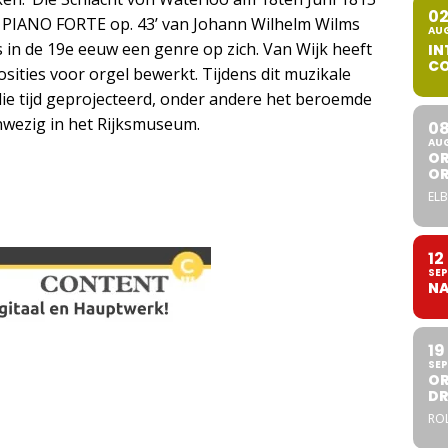
0
s PIANO FORTE op. 43’ van Johann Wilhelm Wilms
AU
s in de 19e eeuw een genre op zich. Van Wijk heeft
IN
CO
ties voor orgel bewerkt. Tijdens dit muzikale
die tijd geprojecteerd, onder andere het beroemde
anwezig in het Rijksmuseum.
0
AU
OR
O
ELB
12
SEP
NA
19
SEP
OR
DR
ROL