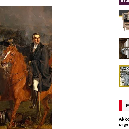
M
Akko
orge