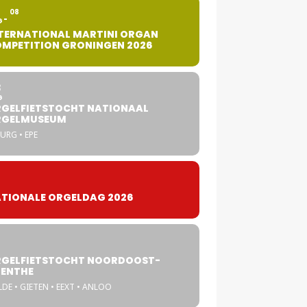
2
08
G
TERNATIONAL MARTINI ORGAN
MPETITION GRONINGEN 2026
8
G
GELFIETSTOCHT NATIONAAL
RGELMUSEUM
URG • EPE
TIONALE ORGELDAG 2026
GELFIETSTOCHT NOORDOOST-
ENTHE
DE • GIETEN • EEXT • ANLOO