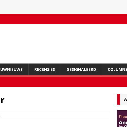
OUWNIEUWS
RECENSIES
GESIGNALEERD
COLUMN
r
A
s