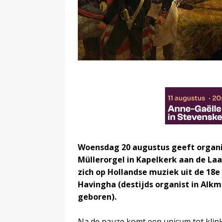
Woensdag 20 augustus geeft organis
Müllerorgel in Kapelkerk aan de Laa
zich op Hollandse muziek uit de 18
Havingha (destijds organist in Alkm
geboren).
Na de pauze komt een unicum tot klink