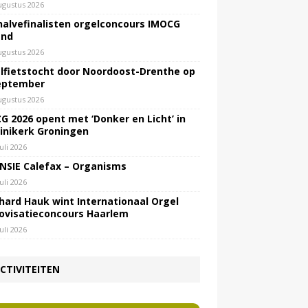
ugustus 2026
halvefinalisten orgelconcours IMOCG
end
ugustus 2026
lfietstocht door Noordoost-Drenthe op
eptember
ugustus 2026
G 2026 opent met ‘Donker en Licht’ in
inikerk Groningen
juli 2026
NSIE Calefax – Organisms
juli 2026
hard Hauk wint Internationaal Orgel
ovisatieconcours Haarlem
juli 2026
CTIVITEITEN