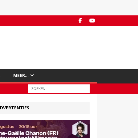
S
MEER…
DVERTENTIES