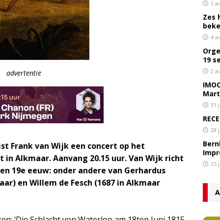
5 a
Zes 
bek
4 a
Orge
19 s
2 a
advertentie
IMOC
Mart
31 
RECE
28 
Bern
t Frank van Wijk een concert op het
Impr
t in Alkmaar. Aanvang 20.15 uur. Van Wijk richt
25 
e en 19e eeuw: onder andere van Gerhardus
aar) en Willem de Fesch (1687 in Alkmaar
A
en: ‘Die Schlacht von Waterloo am 18ten Juni 1815