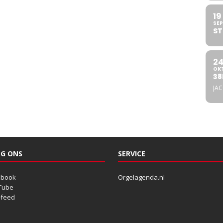
19
SEP
ST
2
OK
38
JA
G ONS
SERVICE
ebook
Orgelagenda.nl
Tube
-feed