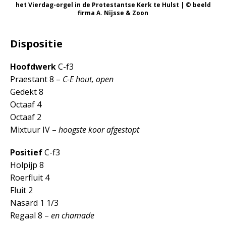
het Vierdag-orgel in de Protestantse Kerk te Hulst | © beeld
firma A. Nijsse & Zoon
Dispositie
Hoofdwerk
C-f3
Praestant 8 –
C-E hout, open
Gedekt 8
Octaaf 4
Octaaf 2
Mixtuur IV –
hoogste koor afgestopt
Positief
C-f3
Holpijp 8
Roerfluit 4
Fluit 2
Nasard 1 1/3
Regaal 8 –
en chamade