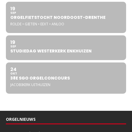
19
SEP
ORGELFIETSTOCHT NOORDOOST-DRENTHE
ROLDE • GIETEN • EEXT • ANLOO
19
SEP
STUDIEDAG WESTERKERK ENKHUIZEN
24
OKT
38E SGO ORGELCONCOURS
JACOBIKERK UITHUIZEN
ORGELNIEUWS