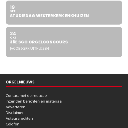
19
SEP
STUDIEDAG WESTERKERK ENKHUIZEN
24
OKT
38E SGO ORGELCONCOURS
JACOBIKERK UITHUIZEN
ORGELNIEUWS
Contact met de redactie
Inzenden berichten en materiaal
Adverteren
Disclaimer
Auteursrechten
Colofon