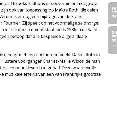
 Gerard Brooks leidt ons er soeverein en met grote
19
s zijn ook van toepassing op Maître Roth, die delen
SEP
ST
. Verder is er nog een bijdrage van de Frans-
 Fournier. Zij speelt op het voormalige salonorgel
fonie. Dat instrument staat sinds 1986 in de Saint-
2
geen betoog dat alle bespeelde orgels ideale
OK
38
JA
Die eindigt met een ontroerend beeld: Daniel Roth in
jn illustere voorganger Charles-Marie Widor, de man
at hij een mooi leven had gehad. Deze waardevolle
jke muzikale erfenis van een van Frankrijks grootste