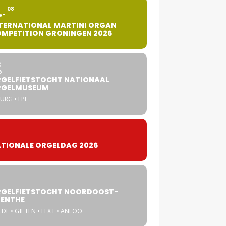
2
08
G
TERNATIONAL MARTINI ORGAN
MPETITION GRONINGEN 2026
8
G
GELFIETSTOCHT NATIONAAL
RGELMUSEUM
URG • EPE
TIONALE ORGELDAG 2026
GELFIETSTOCHT NOORDOOST-
ENTHE
DE • GIETEN • EEXT • ANLOO