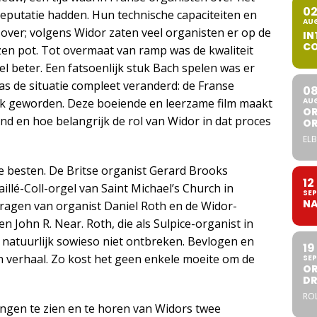
0
putatie hadden. Hun technische capaciteiten en
AU
 over; volgens Widor zaten veel organisten er op de
IN
CO
azen pot. Tot overmaat van ramp was de kwaliteit
el beter. Een fatsoenlijk stuk Bach spelen was er
was de situatie compleet veranderd: de Franse
0
jk geworden. Deze boeiende en leerzame film maakt
AU
OR
nd en hoe belangrijk de rol van Widor in dat proces
O
ELB
 de besten. De Britse organist Gerard Brooks
12
illé-Coll-orgel van Saint Michael’s Church in
SEP
NA
ragen van organist Daniel Roth en de Widor-
 John R. Near. Roth, die als Sulpice-organist in
er natuurlijk sowieso niet ontbreken. Bevlogen en
19
 verhaal. Zo kost het geen enkele moeite om de
SEP
OR
DR
ROL
ingen te zien en te horen van Widors twee