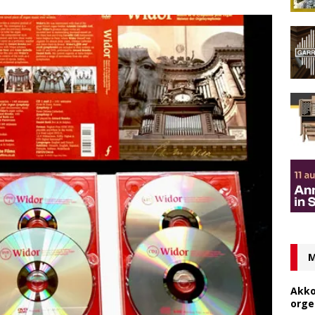
M
Akko
orge