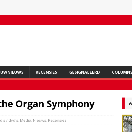
OUWNIEUWS
RECENSIES
GESIGNALEERD
COLUMN
 the Organ Symphony
A
d's / dvd's
,
Media
,
Nieuws
,
Recensies