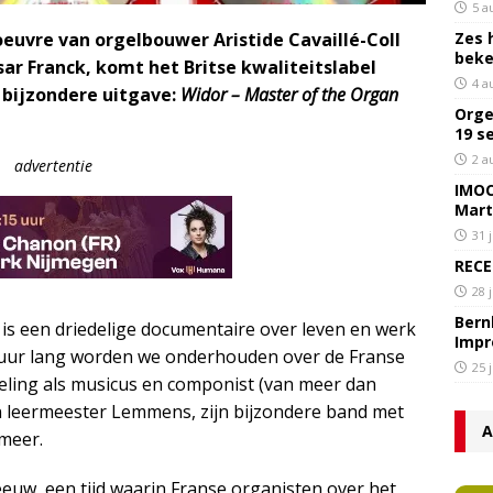
5 a
oeuvre van orgelbouwer Aristide Cavaillé-Coll
Zes 
bek
ar Franck, komt het Britse kwaliteitslabel
4 a
 bijzondere uitgave:
Widor – Master of the Organ
Orge
19 s
2 a
advertentie
IMOC
Mart
31 
RECE
28 
Bern
is een driedelige documentaire over leven en werk
Impr
 uur lang worden we onderhouden over de Franse
25 
eling als musicus en componist (van meer dan
jn leermeester Lemmens, zijn bijzondere band met
A
 meer.
euw, een tijd waarin Franse organisten over het