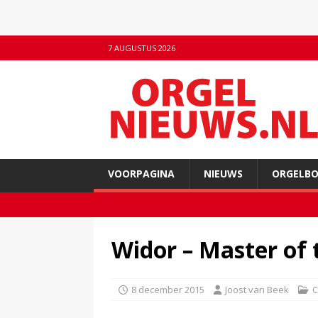
7 AUGUSTUS 2026
VOORPAGINA
NIEUWS
ORGELB
Widor – Master of
8 december 2015
Joost van Beek
C