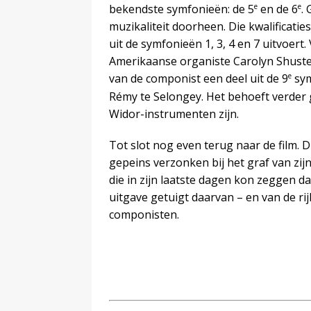
e
e
bekendste symfonieën: de 5
en de 6
.
muzikaliteit doorheen. Die kwalificatie
uit de symfonieën 1, 3, 4 en 7 uitvoert
Amerikaanse organiste Carolyn Shuster
e
van de componist een deel uit de 9
sym
Rémy te Selongey. Het behoeft verder 
Widor-instrumenten zijn.
Tot slot nog even terug naar de film. 
gepeins verzonken bij het graf van zi
die in zijn laatste dagen kon zeggen d
uitgave getuigt daarvan – en van de ri
componisten.