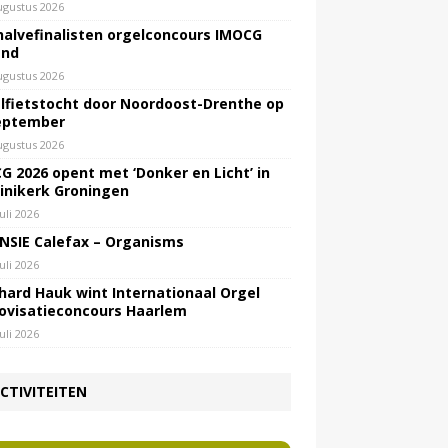
ugustus 2026
halvefinalisten orgelconcours IMOCG
end
ugustus 2026
lfietstocht door Noordoost-Drenthe op
eptember
ugustus 2026
G 2026 opent met ‘Donker en Licht’ in
inikerk Groningen
juli 2026
NSIE Calefax – Organisms
juli 2026
hard Hauk wint Internationaal Orgel
ovisatieconcours Haarlem
juli 2026
CTIVITEITEN