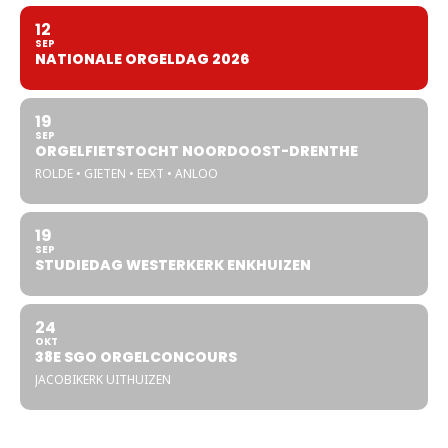
12
SEP
NATIONALE ORGELDAG 2026
19
SEP
ORGELFIETSTOCHT NOORDOOST-DRENTHE
ROLDE • GIETEN • EEXT • ANLOO
19
SEP
STUDIEDAG WESTERKERK ENKHUIZEN
24
OKT
38E SGO ORGELCONCOURS
JACOBIKERK UITHUIZEN