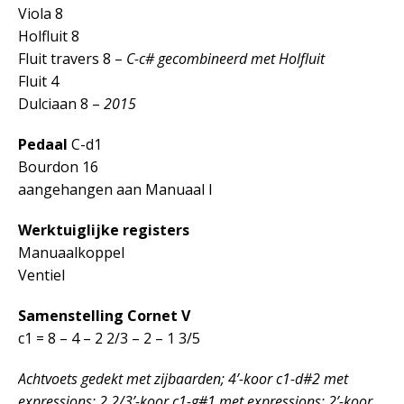
Viola 8
Holfluit 8
Fluit travers 8 –
C-c# gecombineerd met Holfluit
Fluit 4
Dulciaan 8 –
2015
Pedaal
C-d1
Bourdon 16
aangehangen aan Manuaal I
Werktuiglijke registers
Manuaalkoppel
Ventiel
Samenstelling Cornet V
c1 = 8 – 4 – 2 2/3 – 2 – 1 3/5
Achtvoets gedekt met zijbaarden; 4’-koor c1-d#2 met
expressions; 2 2/3’-koor c1-g#1 met expressions; 2’-koor