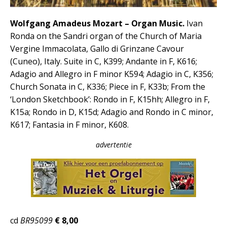
Wolfgang Amadeus Mozart – Organ Music.
Ivan
Ronda on the Sandri organ of the Church of Maria
Vergine Immacolata, Gallo di Grinzane Cavour
(Cuneo), Italy. Suite in C, K399; Andante in F, K616;
Adagio and Allegro in F minor K594; Adagio in C, K356;
Church Sonata in C, K336; Piece in F, K33b; From the
‘London Sketchbook’: Rondo in F, K15hh; Allegro in F,
K15a; Rondo in D, K15d; Adagio and Rondo in C minor,
K617; Fantasia in F minor, K608.
advertentie
cd
BR95099
€ 8,00