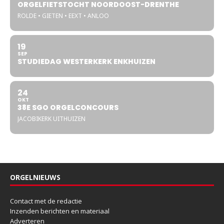
ORGELFIETSTOCHT NOORDOOST-DRENTHE
ROLDE • GIETEN • EEXT • ANLOO
19
SEP
STUDIEDAG WESTERKERK ENKHUIZEN
24
OKT
38E SGO ORGELCONCOURS
JACOBIKERK UITHUIZEN
ORGELNIEUWS
Contact met de redactie
Inzenden berichten en materiaal
Adverteren