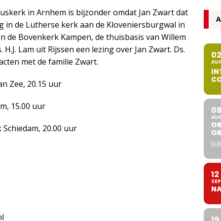
iuskerk in Arnhem is bijzonder omdat Jan Zwart dat
A
g in de Lutherse kerk aan de Kloveniersburgwal in
in de Bovenkerk Kampen, de thuisbasis van Willem
 H.J. Lam uit Rijssen een lezing over Jan Zwart. Ds.
0
acten met de familie Zwart.
AU
IN
CO
n Zee, 20.15 uur
m, 15.00 uur
0
AU
OR
k Schiedam, 20.00 uur
O
ELB
12
SEP
NA
nl
19