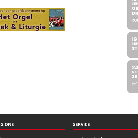
SEP
OR
DR
ROL
19
SEP
ST
2
OK
38
JA
G ONS
SERVICE