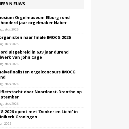
EER NIEUWS
osium Orgelmuseum Elburg rond
honderd jaar orgelmaker Naber
ugustus 2026
 organisten naar finale IMOCG 2026
ugustus 2026
ord uitgebreid in 639 jaar durend
lwerk van John Cage
ugustus 2026
halvefinalisten orgelconcours IMOCG
end
ugustus 2026
lfietstocht door Noordoost-Drenthe op
eptember
ugustus 2026
G 2026 opent met ‘Donker en Licht’ in
inikerk Groningen
juli 2026