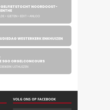
GELFIETSTOCHT NOORDOOST-
ENTHE
DE • GIETEN • EEXT • ANLOO
UDIEDAG WESTERKERK ENKHUIZEN
4
T
E SGO ORGELCONCOURS
COBIKERK UITHUIZEN
VOLG ONS OP FACEBOOK