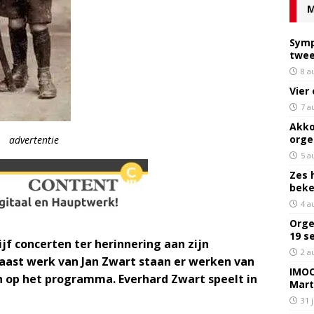
M
Symp
twee
8 a
Vier
7 a
Akko
orge
advertentie
5 a
Zes 
bek
4 a
Orge
19 s
ijf concerten ter herinnering aan zijn
2 a
Naast werk van Jan Zwart staan er werken van
IMOC
 op het programma. Everhard Zwart speelt in
Mart
31 