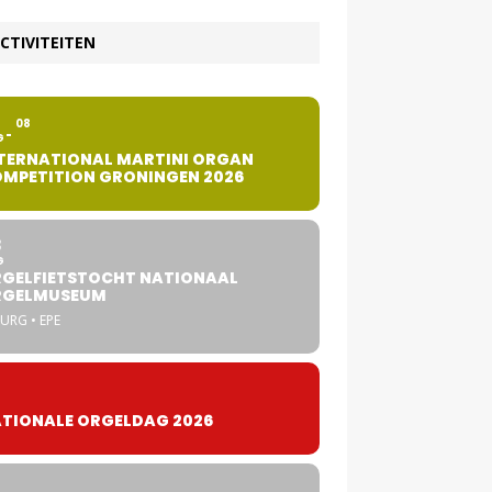
CTIVITEITEN
2
08
G
TERNATIONAL MARTINI ORGAN
MPETITION GRONINGEN 2026
8
G
GELFIETSTOCHT NATIONAAL
RGELMUSEUM
URG • EPE
TIONALE ORGELDAG 2026