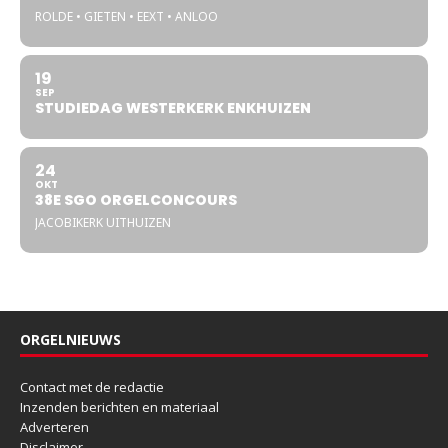
ROLDE • GIETEN • EEXT • ANLOO
19
SEP
STUDIEDAG WESTERKERK ENKHUIZEN
24
OKT
38E SGO ORGELCONCOURS
JACOBIKERK UITHUIZEN
ORGELNIEUWS
Contact met de redactie
Inzenden berichten en materiaal
Adverteren
Disclaimer