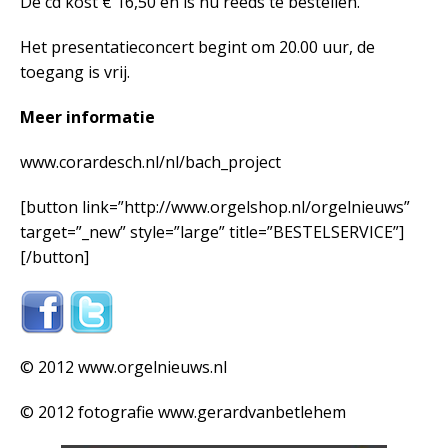
De cd kost € 16,50 en is nu reeds te bestellen.
Het presentatieconcert begint om 20.00 uur, de
toegang is vrij.
Meer informatie
www.corardesch.nl/nl/bach_project
[button link=”http://www.orgelshop.nl/orgelnieuws”
target=”_new” style=”large” title=”BESTELSERVICE”]
[/button]
© 2012 www.orgelnieuws.nl
© 2012 fotografie www.gerardvanbetlehem