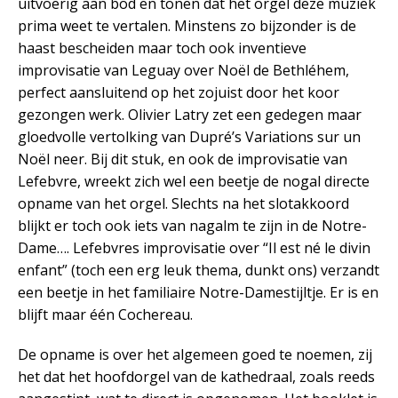
uitvoerig aan bod en tonen dat het orgel deze muziek
prima weet te vertalen. Minstens zo bijzonder is de
haast bescheiden maar toch ook inventieve
improvisatie van Leguay over Noël de Bethléhem,
perfect aansluitend op het zojuist door het koor
gezongen werk. Olivier Latry zet een gedegen maar
gloedvolle vertolking van Dupré’s Variations sur un
Noël neer. Bij dit stuk, en ook de improvisatie van
Lefebvre, wreekt zich wel een beetje de nogal directe
opname van het orgel. Slechts na het slotakkoord
blijkt er toch ook iets van nagalm te zijn in de Notre-
Dame…. Lefebvres improvisatie over “Il est né le divin
enfant” (toch een erg leuk thema, dunkt ons) verzandt
een beetje in het familiaire Notre-Damestijltje. Er is en
blijft maar één Cochereau.
De opname is over het algemeen goed te noemen, zij
het dat het hoofdorgel van de kathedraal, zoals reeds