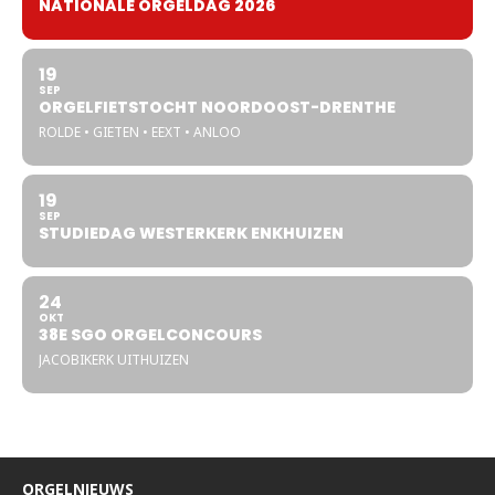
NATIONALE ORGELDAG 2026
19
SEP
ORGELFIETSTOCHT NOORDOOST-DRENTHE
ROLDE • GIETEN • EEXT • ANLOO
19
SEP
STUDIEDAG WESTERKERK ENKHUIZEN
24
OKT
38E SGO ORGELCONCOURS
JACOBIKERK UITHUIZEN
ORGELNIEUWS