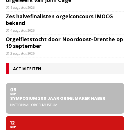
orgelwerk van John Cage
5 augustus 2026
Zes halvefinalisten orgelconcours IMOCG
bekend
4 augustus 2026
Orgelfietstocht door Noordoost-Drenthe op
19 september
2 augustus 2026
ACTIVITEITEN
05
SEP
SYMPOSIUM 200 JAAR ORGELMAKER NABER
NATIONAAL ORGELMUSEUM
12
SEP