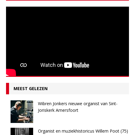
MEEST GELEZEN
Wibren Jonkers nieuwe organist van Sint-
Joriskerk Amersfoort
Organist en muziekhistoricus Willem Poot (75)