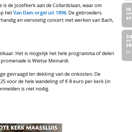
 is de Jozefkerk aan de Collardslaan, waar om
19
op het
Van Dam-orgel uit 1896
. De gebroeders
SEP
ST
rhandig en viervoetig concert met werken van Bach,
2
OK
38
JA
elkaar. Het is mogelijk het hele programma of delen
e promenade is Wietse Meinardi.
rage gevraagd ter dekking van de onkosten. De
 25 voor de hele wandeling of € 8 euro per kerk (in
anmelden is niet nodig.