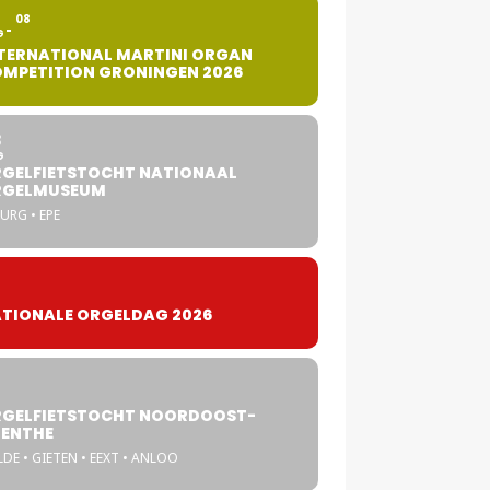
2
08
G
TERNATIONAL MARTINI ORGAN
MPETITION GRONINGEN 2026
8
G
GELFIETSTOCHT NATIONAAL
RGELMUSEUM
URG • EPE
TIONALE ORGELDAG 2026
GELFIETSTOCHT NOORDOOST-
ENTHE
DE • GIETEN • EEXT • ANLOO