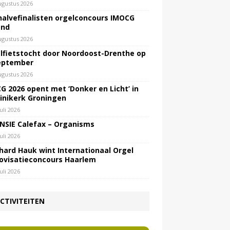
ugustus 2026
halvefinalisten orgelconcours IMOCG
end
ugustus 2026
lfietstocht door Noordoost-Drenthe op
eptember
ugustus 2026
G 2026 opent met ‘Donker en Licht’ in
inikerk Groningen
juli 2026
NSIE Calefax – Organisms
juli 2026
hard Hauk wint Internationaal Orgel
ovisatieconcours Haarlem
juli 2026
CTIVITEITEN