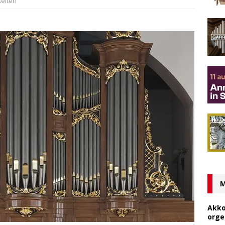
teiten
M
Akko
orge