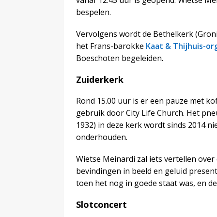
vanaf 12.45 uur is geopend. Wietse Mei
bespelen.
Vervolgens wordt de Bethelkerk (Groni
het Frans-barokke
Kaat & Thijhuis-or
Boeschoten begeleiden.
Zuiderkerk
Rond 15.00 uur is er een pauze met kof
gebruik door City Life Church. Het pn
1932) in deze kerk wordt sinds 2014 ni
onderhouden.
Wietse Meinardi zal iets vertellen over 
bevindingen in beeld en geluid presen
toen het nog in goede staat was, en de
Slotconcert