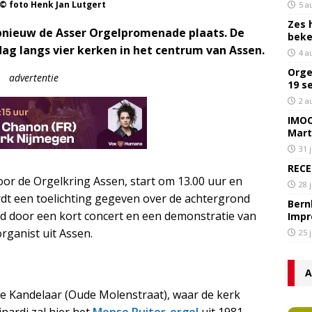
 © foto Henk Jan Lutgert
5 a
Zes 
opnieuw de Asser Orgelpromenade plaats. De
bek
g langs vier kerken in het centrum van Assen.
4 a
Orge
advertentie
19 s
2 a
IMOC
Mart
31 
RECE
r de Orgelkring Assen, start om 13.00 uur en
28 
ordt een toelichting gegeven over de achtergrond
Bern
lgd door een kort concert en een demonstratie van
Impr
rganist uit Assen.
25 
A
e Kandelaar (Oude Molenstraat), waar de kerk