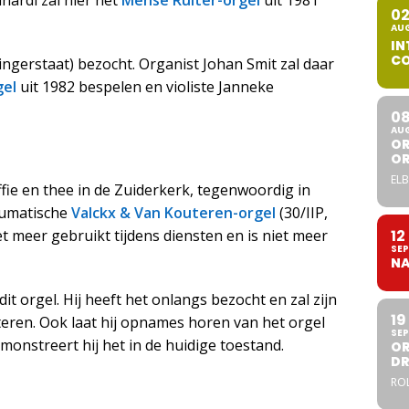
nardi zal hier het
Mense Ruiter-orgel
uit 1981
0
AU
IN
CO
ngerstaat) bezocht. Organist Johan Smit zal daar
gel
uit 1982 bespelen en violiste Janneke
0
AU
OR
O
ELB
fie en thee in de Zuiderkerk, tegenwoordig in
eumatische
Valckx & Van Kouteren-orgel
(30/IIP,
12
et meer gebruikt tijdens diensten en is niet meer
SEP
NA
dit orgel. Hij heeft het onlangs bezocht en zal zijn
19
teren. Ook laat hij opnames horen van het orgel
SEP
monstreert hij het in de huidige toestand.
OR
DR
ROL