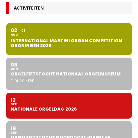
ACTIVITEITEN
02
08
AUG
INTERNATIONAL MARTINI ORGAN COMPETITION
GRONINGEN 2026
08
AUG
ORGELFIETSTOCHT NATIONAAL ORGELMUSEUM
ELBURG • EPE
12
SEP
NATIONALE ORGELDAG 2026
19
SEP
ORGELFIETSTOCHT NOORDOOST-DRENTHE