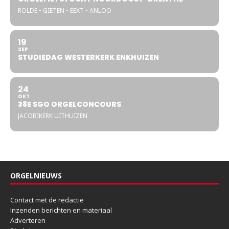
ROLDE • GIETEN • EEXT • ANLOO
19
SEP
STUDIEDAG WESTERKERK ENKHUIZEN
24
OKT
38E SGO ORGELCONCOURS
JACOBIKERK UITHUIZEN
ORGELNIEUWS
Contact met de redactie
Inzenden berichten en materiaal
Adverteren