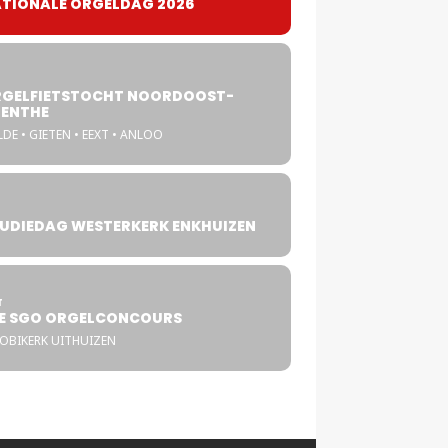
TIONALE ORGELDAG 2026
GELFIETSTOCHT NOORDOOST-
ENTHE
DE • GIETEN • EEXT • ANLOO
UDIEDAG WESTERKERK ENKHUIZEN
4
T
E SGO ORGELCONCOURS
COBIKERK UITHUIZEN