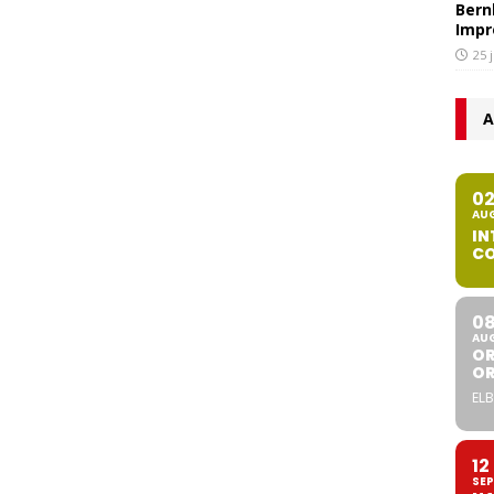
Bern
Impr
25 
A
0
AU
IN
CO
0
AU
OR
O
ELB
12
SEP