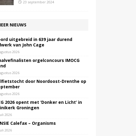
23 september 2024
EER NIEUWS
ord uitgebreid in 639 jaar durend
lwerk van John Cage
ugustus 2026
halvefinalisten orgelconcours IMOCG
end
ugustus 2026
lfietstocht door Noordoost-Drenthe op
eptember
ugustus 2026
G 2026 opent met ‘Donker en Licht’ in
inikerk Groningen
juli 2026
NSIE Calefax – Organisms
juli 2026