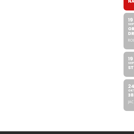
NA
19
SEP
OR
DR
ROL
19
SEP
ST
2
OK
38
JA