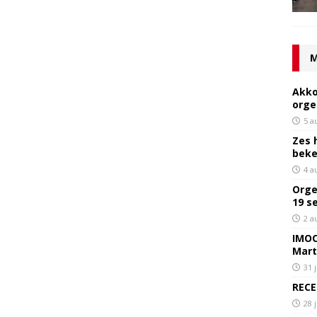
M
Akko
orge
5 a
Zes 
bek
4 a
Orge
19 s
2 a
IMOC
Mart
31 
RECE
28 