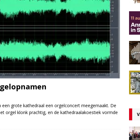
orgelopnamen
t in een grote kathedraal een orgelconcert meegemaakt. De
het orgel klonk prachtig, en de kathedraalakoestiek vormde
V