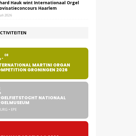
hard Hauk wint Internationaal Orgel
ovisatieconcours Haarlem
juli 2026
CTIVITEITEN
2
08
G
TERNATIONAL MARTINI ORGAN
MPETITION GRONINGEN 2026
8
G
GELFIETSTOCHT NATIONAAL
RGELMUSEUM
URG • EPE