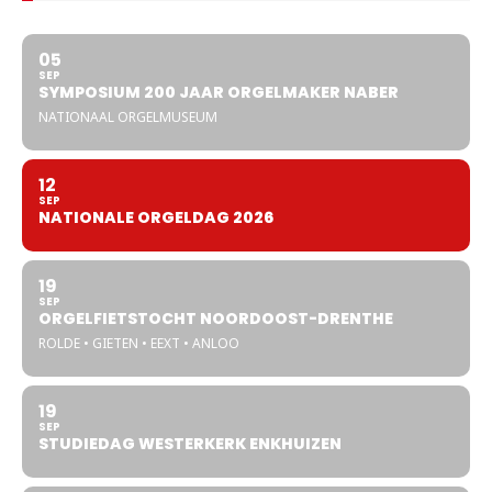
05
SEP
SYMPOSIUM 200 JAAR ORGELMAKER NABER
NATIONAAL ORGELMUSEUM
12
SEP
NATIONALE ORGELDAG 2026
19
SEP
ORGELFIETSTOCHT NOORDOOST-DRENTHE
ROLDE • GIETEN • EEXT • ANLOO
19
SEP
STUDIEDAG WESTERKERK ENKHUIZEN