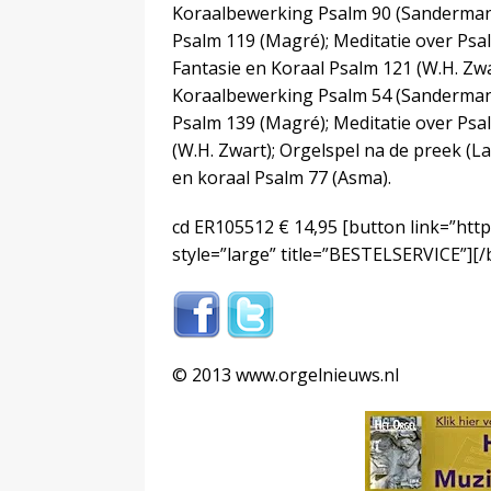
Koraalbewerking Psalm 90 (Sanderman);
Psalm 119 (Magré); Meditatie over Psa
Fantasie en Koraal Psalm 121 (W.H. Zwa
Koraalbewerking Psalm 54 (Sanderman);
Psalm 139 (Magré); Meditatie over Psa
(W.H. Zwart); Orgelspel na de preek (L
en koraal Psalm 77 (Asma).
cd ER105512 € 14,95
[button link=”htt
style=”large” title=”BESTELSERVICE”][
© 2013 www.orgelnieuws.nl