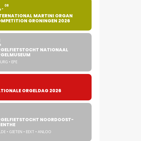
2
08
G
TERNATIONAL MARTINI ORGAN
MPETITION GRONINGEN 2026
8
G
GELFIETSTOCHT NATIONAAL
RGELMUSEUM
URG • EPE
TIONALE ORGELDAG 2026
GELFIETSTOCHT NOORDOOST-
ENTHE
DE • GIETEN • EEXT • ANLOO