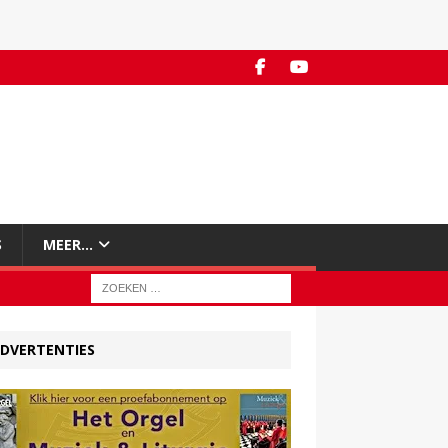
S
MEER…
DVERTENTIES