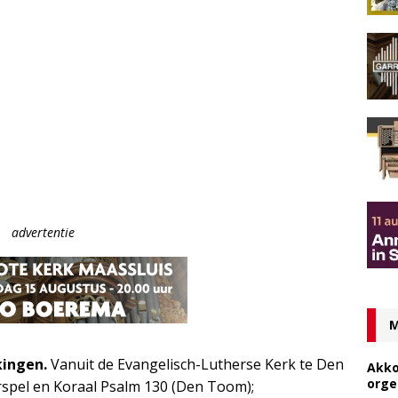
advertentie
M
ingen.
Vanuit de Evangelisch-Lutherse Kerk te Den
Akko
orge
rspel en Koraal Psalm 130 (Den Toom);