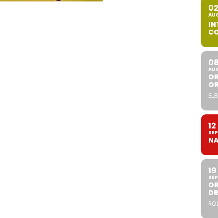
0
AU
IN
CO
0
AU
OR
O
ELB
12
SEP
NA
19
SEP
OR
DR
ROL