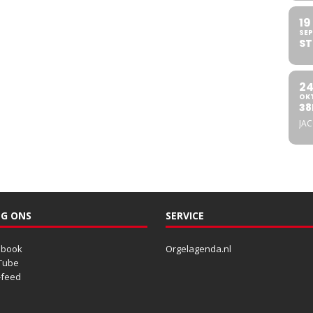
19
SEP
ST
2
OK
38
JA
G ONS
SERVICE
ebook
Orgelagenda.nl
Tube
-feed