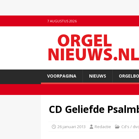
7 AUGUSTUS 2026
VOORPAGINA
NIEUWS
ORGELB
CD Geliefde Psal
26 januari 2013
Redactie
Cd's / dv