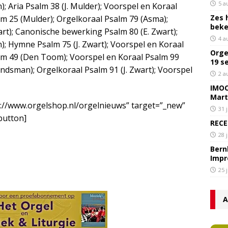
5 a
 Aria Psalm 38 (J. Mulder); Voorspel en Koraal
Zes 
lm 25 (Mulder); Orgelkoraal Psalm 79 (Asma);
bek
rt); Canonische bewerking Psalm 80 (E. Zwart);
4 a
 Hymne Psalm 75 (J. Zwart); Voorspel en Koraal
Orge
lm 49 (Den Toom); Voorspel en Koraal Psalm 99
19 s
andsman); Orgelkoraal Psalm 91 (J. Zwart); Voorspel
2 a
IMOC
Mart
p://www.orgelshop.nl/orgelnieuws” target=”_new”
31 
/button]
RECE
28 
Bern
Impr
25 
A