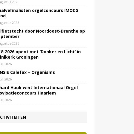
ugustus 2026
halvefinalisten orgelconcours IMOCG
end
ugustus 2026
lfietstocht door Noordoost-Drenthe op
eptember
ugustus 2026
G 2026 opent met ‘Donker en Licht’ in
inikerk Groningen
juli 2026
NSIE Calefax – Organisms
juli 2026
hard Hauk wint Internationaal Orgel
ovisatieconcours Haarlem
juli 2026
CTIVITEITEN