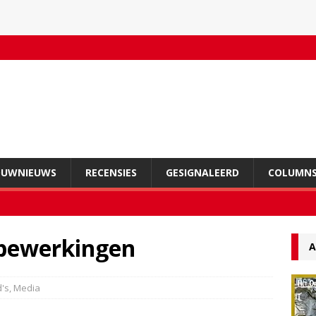
OUWNIEUWS
RECENSIES
GESIGNALEERD
COLUMN
mbewerkingen
A
d's
,
Media