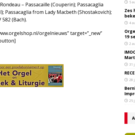
5 a
Rondeau – Passacaille (Couperin); Passacaglia
Zes 
ll); Passacaglia from Lady Macbeth (Shostakovich);
bek
 582 (Bach).
4 a
Orge
/www.orgelshop.nl/orgelnieuws” target=”_new”
19 s
/button]
2 a
IMOC
Mart
31 
RECE
28 
Bern
Impr
25 
A