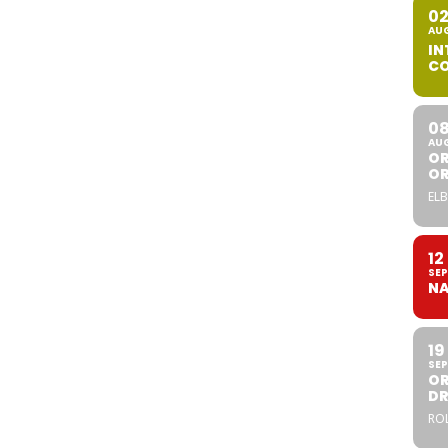
0
AU
IN
CO
0
AU
OR
O
ELB
12
SEP
NA
19
SEP
OR
DR
ROL