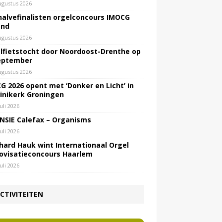
ugustus 2026
halvefinalisten orgelconcours IMOCG
end
ugustus 2026
lfietstocht door Noordoost-Drenthe op
eptember
ugustus 2026
G 2026 opent met ‘Donker en Licht’ in
inikerk Groningen
juli 2026
NSIE Calefax – Organisms
juli 2026
hard Hauk wint Internationaal Orgel
ovisatieconcours Haarlem
juli 2026
CTIVITEITEN