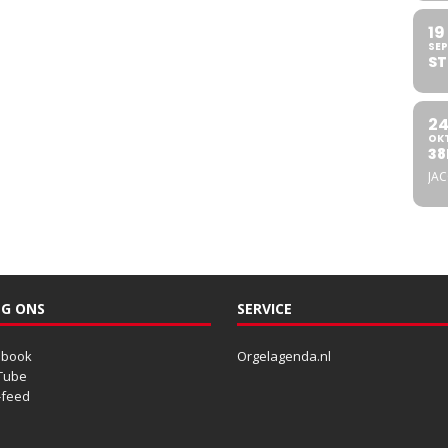
19
SEP
ST
2
OK
38
JA
G ONS
SERVICE
ebook
Orgelagenda.nl
Tube
-feed