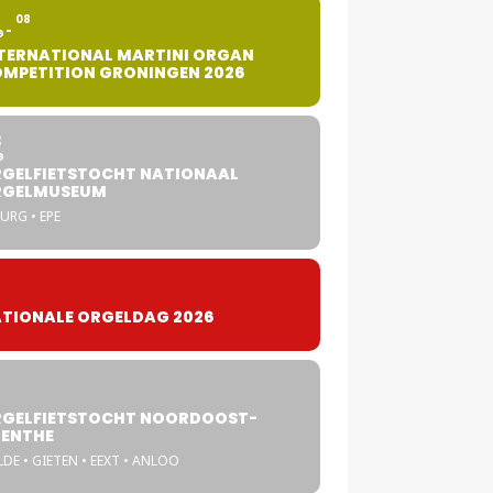
2
08
G
TERNATIONAL MARTINI ORGAN
MPETITION GRONINGEN 2026
8
G
GELFIETSTOCHT NATIONAAL
RGELMUSEUM
URG • EPE
TIONALE ORGELDAG 2026
GELFIETSTOCHT NOORDOOST-
ENTHE
DE • GIETEN • EEXT • ANLOO