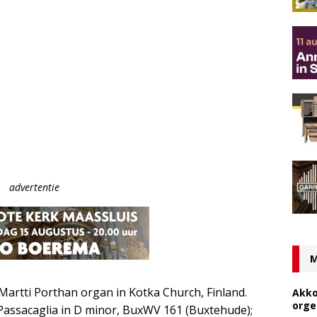
advertentie
M
Martti Porthan organ in Kotka Church, Finland.
Akko
orge
 Passacaglia in D minor, BuxWV 161 (Buxtehude);