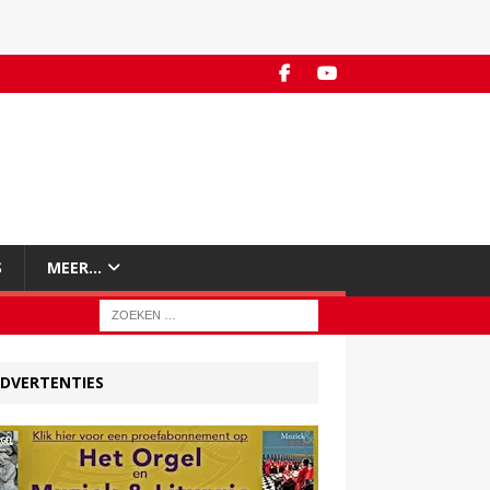
S
MEER…
DVERTENTIES