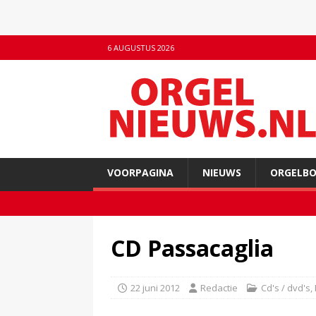
6 AUGUSTUS 2026
VOORPAGINA
NIEUWS
ORGELB
CD Passacaglia
22 juni 2012
Redactie
Cd's / dvd's
,