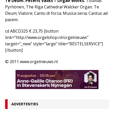
Te Deum. Peteris Vasks – Organ Works.
Toumas
Pyrhönen, The Riga Cathedral Walcker Organ. Te
Deum; Viatore; Canto di forza; Musica seria; Cantus ad
pacem.
cd ABCD325 € 23,75
[button
link=”http://www.orgelshop.nl/orgelnieuws”
target=”_new” style=”large” title=”BESTELSERVICE”]
[/button]
© 2011 www.orgelnieuws.nl
ADVERTENTIES