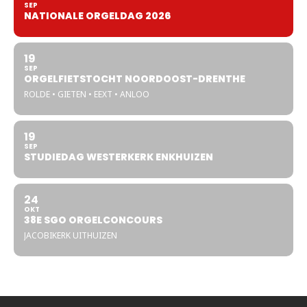
SEP
NATIONALE ORGELDAG 2026
19
SEP
ORGELFIETSTOCHT NOORDOOST-DRENTHE
ROLDE • GIETEN • EEXT • ANLOO
19
SEP
STUDIEDAG WESTERKERK ENKHUIZEN
24
OKT
38E SGO ORGELCONCOURS
JACOBIKERK UITHUIZEN