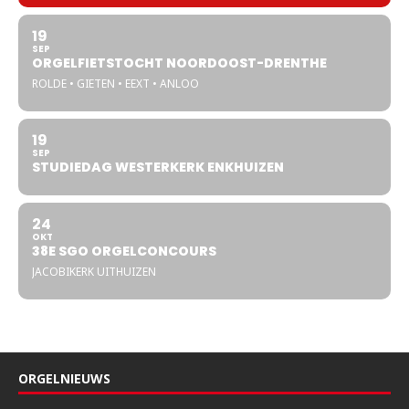
19
SEP
ORGELFIETSTOCHT NOORDOOST-DRENTHE
ROLDE • GIETEN • EEXT • ANLOO
19
SEP
STUDIEDAG WESTERKERK ENKHUIZEN
24
OKT
38E SGO ORGELCONCOURS
JACOBIKERK UITHUIZEN
ORGELNIEUWS