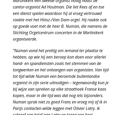
Martinikerk een tweede organist nodig naast de
cantor-organist Ad Houtman. Die liet Kees af en toe
een dienst spelen waardoor hij al vroeg vertrouwd
raakte met het Hinsz-/Van Dam-orgel. Hij raakte ook
op goede voet met de heer B. Numan, die namens de
Stichting Orgelcentrum concerten in de Martinikerk
organiseerde.
“Numan vond het prettig om iemand ter plaatse te
hebben, op wie hij een beroep kon doen voor allerlei
hand- en spandiensten zoals het stemmen van de
tongwerken en het ontvangen van organisten. Van tijd
tot tijd wilde Numan een beroemde buitenlandse
organist in zijn serie uitnodigen – tegenwoordig kun je
bij wijze van spreken op elke straathoek Franse kaas
kopen, maar in die tijd was dat nog iets bijzonders.
Numan sprak niet zo goed Frans en vroeg mij of ik in
Parijs contacten wilde leggen met Olivier Latry. Ik
schreef een brief aan Latry en kreeg een heel