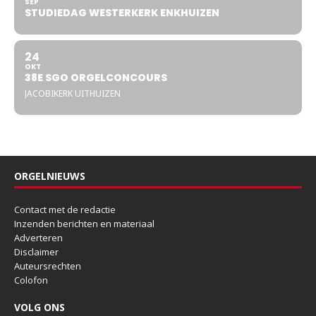
SEP
STUDIEDAG WESTERKERK ENKHUIZEN
24
OKT
38E SGO ORGELCONCOURS
JACOBIKERK UITHUIZEN
ORGELNIEUWS
Contact met de redactie
Inzenden berichten en materiaal
Adverteren
Disclaimer
Auteursrechten
Colofon
VOLG ONS