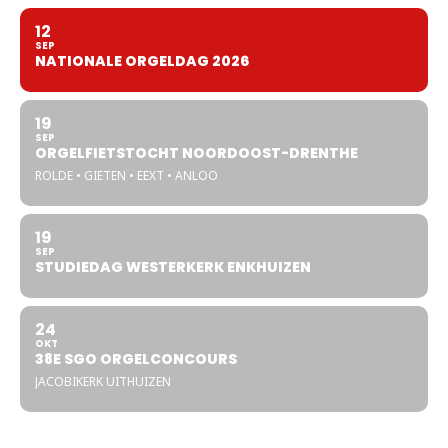
12
SEP
NATIONALE ORGELDAG 2026
19
SEP
ORGELFIETSTOCHT NOORDOOST-DRENTHE
ROLDE • GIETEN • EEXT • ANLOO
19
SEP
STUDIEDAG WESTERKERK ENKHUIZEN
24
OKT
38E SGO ORGELCONCOURS
JACOBIKERK UITHUIZEN