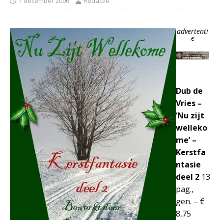
1 december 2006
Redactie
advertenti
e
Dub de
Vries –
‘Nu zijt
welleko
me’ –
Kerstfa
ntasie
deel 2
13
pag.,
gen. – €
8,75