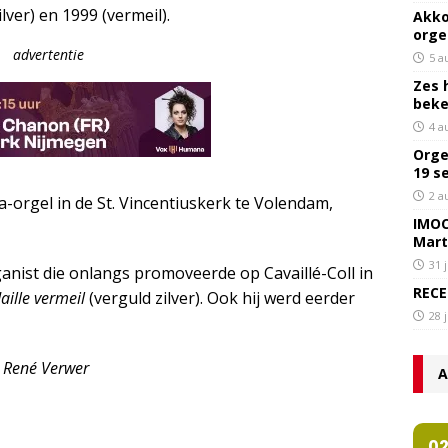
lver) en 1999 (vermeil).
Akko
orge
advertentie
5 a
Zes 
bek
4 a
Orge
19 s
2 a
-orgel in de St. Vincentiuskerk te Volendam,
IMOC
Mart
31 
anist die onlangs promoveerde op Cavaillé-Coll in
RECE
ille vermeil
(verguld zilver). Ook hij werd eerder
28 
en René Verwer
A
0