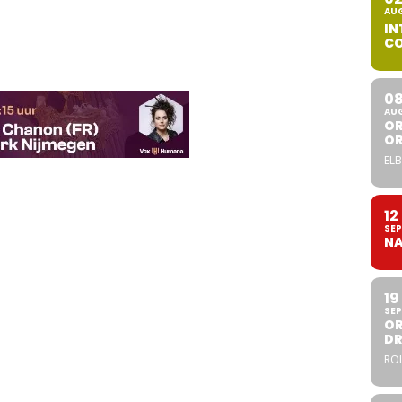
AU
IN
CO
0
AU
OR
O
ELB
12
SEP
NA
19
SEP
OR
DR
ROL