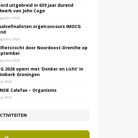
ord uitgebreid in 639 jaar durend
lwerk van John Cage
ugustus 2026
halvefinalisten orgelconcours IMOCG
end
ugustus 2026
lfietstocht door Noordoost-Drenthe op
eptember
ugustus 2026
G 2026 opent met ‘Donker en Licht’ in
inikerk Groningen
juli 2026
NSIE Calefax – Organisms
juli 2026
CTIVITEITEN
2
08