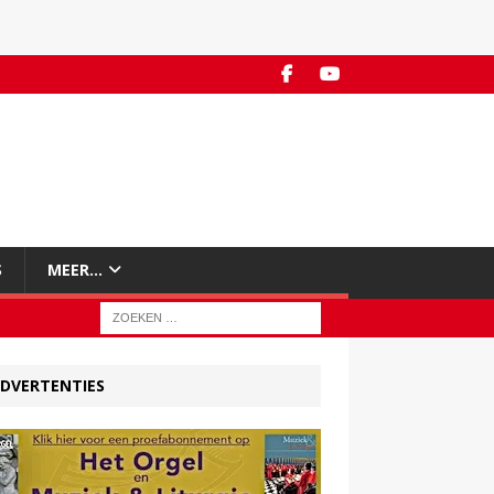
S
MEER…
DVERTENTIES