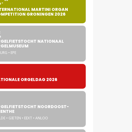
G
TERNATIONAL MARTINI ORGAN
MPETITION GRONINGEN 2026
8
G
GELFIETSTOCHT NATIONAAL
RGELMUSEUM
URG • EPE
TIONALE ORGELDAG 2026
GELFIETSTOCHT NOORDOOST-
ENTHE
DE • GIETEN • EEXT • ANLOO