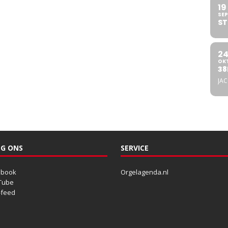
19
SEP
ST
2
OK
38
JA
G ONS
SERVICE
ebook
Orgelagenda.nl
Tube
-feed