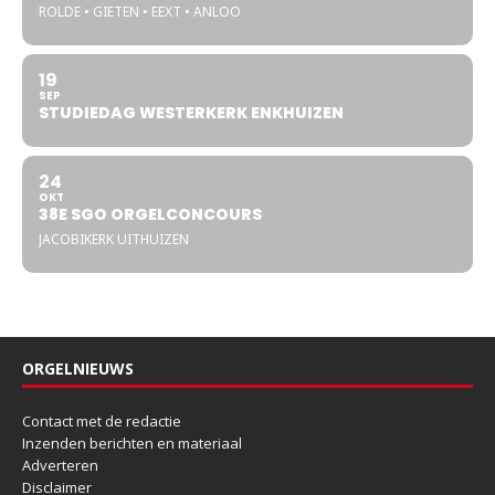
ROLDE • GIETEN • EEXT • ANLOO
19
SEP
STUDIEDAG WESTERKERK ENKHUIZEN
24
OKT
38E SGO ORGELCONCOURS
JACOBIKERK UITHUIZEN
ORGELNIEUWS
Contact met de redactie
Inzenden berichten en materiaal
Adverteren
Disclaimer