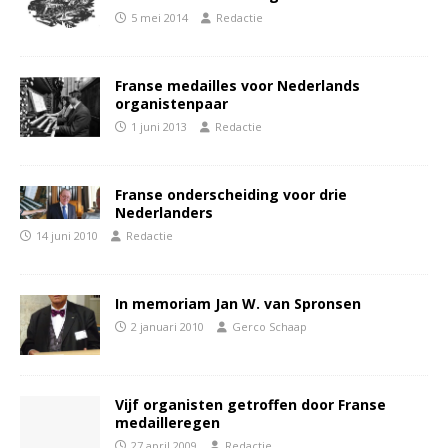
5 mei 2014
Redactie
Franse medailles voor Nederlands
organistenpaar
1 juni 2013
Redactie
Franse onderscheiding voor drie
Nederlanders
14 juni 2010
Redactie
In memoriam Jan W. van Spronsen
2 januari 2010
Gerco Schaap
Vijf organisten getroffen door Franse
medailleregen
27 april 2009
Redactie