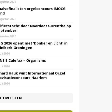
ugustus 2026
halvefinalisten orgelconcours IMOCG
end
ugustus 2026
lfietstocht door Noordoost-Drenthe op
eptember
ugustus 2026
G 2026 opent met ‘Donker en Licht’ in
inikerk Groningen
juli 2026
NSIE Calefax – Organisms
juli 2026
hard Hauk wint Internationaal Orgel
ovisatieconcours Haarlem
juli 2026
CTIVITEITEN