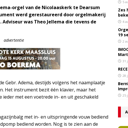
5 a
Adema-orgel van de Nicolaaskerk te Dearsum
Zes 
rument werd gerestaureerd door orgelmakerij
bek
Adviseur was Theo Jellema die tevens de
4 a
Orge
19 s
advertentie
2 a
IMOC
Mart
31 
RECE
28 
e Gebr. Adema, destijds volgens het naamplaatje
Bern
Impr
 Het instrument bezit één klavier, maar het
25 
ie ieder met een voetrede in- en uit geschakeld
A
agazijnbalg met in- en uitspringende vouw bediend
ndpomp bediend worden. Nog is te zien aan de