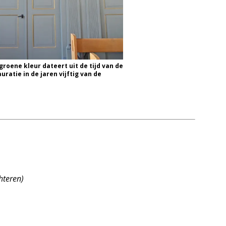
groene kleur dateert uit de tijd van de
uratie in de jaren vijftig van de
hteren)