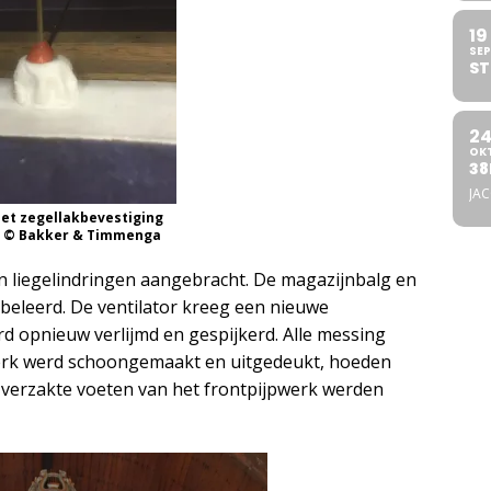
19
SEP
ST
2
OK
38
JA
et zegellakbevestiging
. © Bakker & Timmenga
 liegelindringen aangebracht.
De
magazijn
balg
en
beleerd.
De ventilator kreeg een nieuwe
rd opnieuw verlijmd en gespijkerd.
Alle messing
erk werd schoongemaakt en uitgedeukt, hoeden
 verzakte voeten van het frontpijpwerk werden