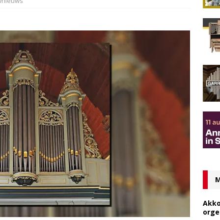
wnieuws
M
Akko
orge