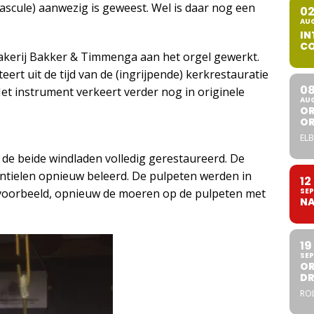
(bascule) aanwezig is geweest. Wel is daar nog een
0
AU
IN
CO
makerij Bakker & Timmenga aan het orgel gewerkt.
eert uit de tijd van de (ingrijpende) kerkrestauratie
0
 Het instrument verkeert verder nog in originele
AU
OR
O
ELB
de beide windladen volledig gerestaureerd. De
entielen opnieuw beleerd. De pulpeten werden in
12
SEP
 voorbeeld, opnieuw de moeren op de pulpeten met
NA
19
SEP
OR
DR
ROL