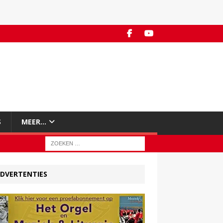
S
MEER…
DVERTENTIES