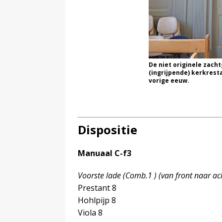
De niet originele zacht
(ingrijpende) kerkresta
vorige eeuw.
Dispositie
Manuaal C-f3
Voorste lade (Comb.1 ) (van front naar ac
Prestant 8
Hohlpijp 8
Viola 8