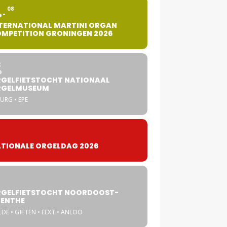
2
08
G
TERNATIONAL MARTINI ORGAN
MPETITION GRONINGEN 2026
8
G
GELFIETSTOCHT NATIONAAL
RGELMUSEUM
URG • EPE
TIONALE ORGELDAG 2026
GELFIETSTOCHT NOORDOOST-
ENTHE
DE • GIETEN • EEXT • ANLOO