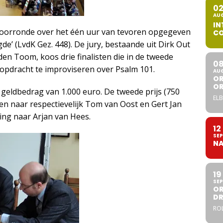
0
AU
IN
voorronde over het één uur van tevoren opgegeven
CO
de’ (LvdK Gez. 448). De jury, bestaande uit Dirk Out
en Toom, koos drie finalisten die in de tweede
0
opdracht te improviseren over Psalm 101.
AU
OR
O
 geldbedrag van 1.000 euro. De tweede prijs (750
ELB
gen naar respectievelijk Tom van Oost en Gert Jan
ging naar Arjan van Hees.
12
SEP
NA
19
SEP
OR
DR
ROL