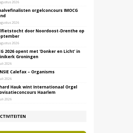
ugustus 2026
halvefinalisten orgelconcours IMOCG
end
ugustus 2026
lfietstocht door Noordoost-Drenthe op
eptember
ugustus 2026
G 2026 opent met ‘Donker en Licht’ in
inikerk Groningen
juli 2026
NSIE Calefax – Organisms
juli 2026
hard Hauk wint Internationaal Orgel
ovisatieconcours Haarlem
juli 2026
CTIVITEITEN