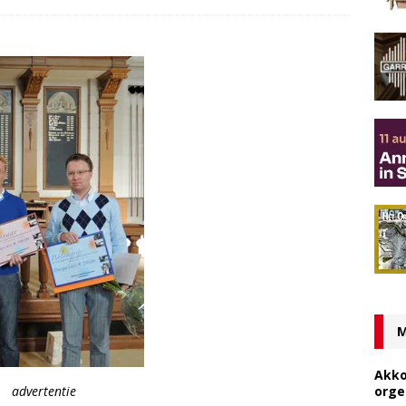
M
Akko
advertentie
orge