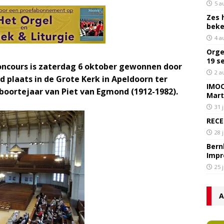
5 a
Zes 
bek
4 a
Orge
19 s
oncours is zaterdag 6 oktober gewonnen door
2 a
 plaats in de Grote Kerk in Apeldoorn ter
IMOC
oortejaar van Piet van Egmond (1912-1982).
Mart
31 
RECE
28 
Bern
Impr
25 
A