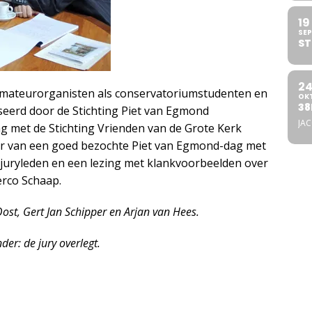
19
SEP
ST
2
amateurorganisten als conservatoriumstudenten en
OK
38
eerd door de Stichting Piet van Egmond
JA
met de Stichting Vrienden van de Grote Kerk
der van een goed bezochte Piet van Egmond-dag met
juryleden en een lezing met klankvoorbeelden over
rco Schaap.
Oost, Gert Jan Schipper en Arjan van Hees.
der: de jury overlegt.