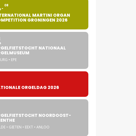
2
08
G
TERNATIONAL MARTINI ORGAN
MPETITION GRONINGEN 2026
8
G
GELFIETSTOCHT NATIONAAL
RGELMUSEUM
URG • EPE
TIONALE ORGELDAG 2026
GELFIETSTOCHT NOORDOOST-
ENTHE
DE • GIETEN • EEXT • ANLOO