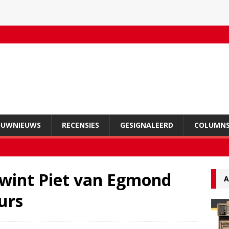
OUWNIEUWS
RECENSIES
GESIGNALEERD
COLUMN
wint Piet van Egmond
A
urs