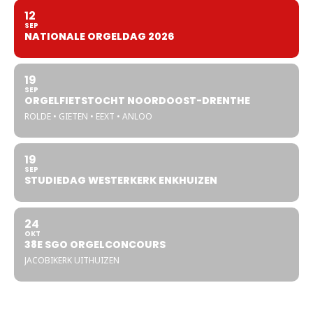
12
SEP
NATIONALE ORGELDAG 2026
19
SEP
ORGELFIETSTOCHT NOORDOOST-DRENTHE
ROLDE • GIETEN • EEXT • ANLOO
19
SEP
STUDIEDAG WESTERKERK ENKHUIZEN
24
OKT
38E SGO ORGELCONCOURS
JACOBIKERK UITHUIZEN