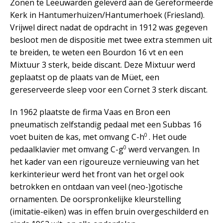
Zonen te Leeuwarden geleverd aan de Gereformeerde
Kerk in Hantumerhuizen/Hantumerhoek (Friesland).
Vrijwel direct nadat de opdracht in 1912 was gegeven
besloot men de dispositie met twee extra stemmen uit
te breiden, te weten een Bourdon 16 vt en een
Mixtuur 3 sterk, beide discant. Deze Mixtuur werd
geplaatst op de plaats van de Müet, een
gereserveerde sleep voor een Cornet 3 sterk discant.
In 1962 plaatste de firma Vaas en Bron een
pneumatisch zelfstandig pedaal met een Subbas 16
0
voet buiten de kas, met omvang C-h
. Het oude
0
pedaalklavier met omvang C-g
werd vervangen. In
het kader van een rigoureuze vernieuwing van het
kerkinterieur werd het front van het orgel ook
betrokken en ontdaan van veel (neo-)gotische
ornamenten. De oorspronkelijke kleurstelling
(imitatie-eiken) was in effen bruin overgeschilderd en