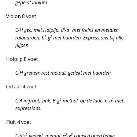
geperst labium.
Violon 8 voet
0
1
C-H gec. met Holpijp. c
-a
met freins en metalen
1
3
rolbaarden. b
-g
met baarden. Expressions bij alle
pijpen.
Holpijp 8 voet
C-H grenen; rest metaal, gedekt met baarden.
Octaaf 4 voet
3
1
C-A in front, zink. B-g
metaal, op de lade. C-h
met
expressions.
Fluit 4 voet
2
2
3
C-dis
gedekt, metaal; e
-g
conisch open (enge