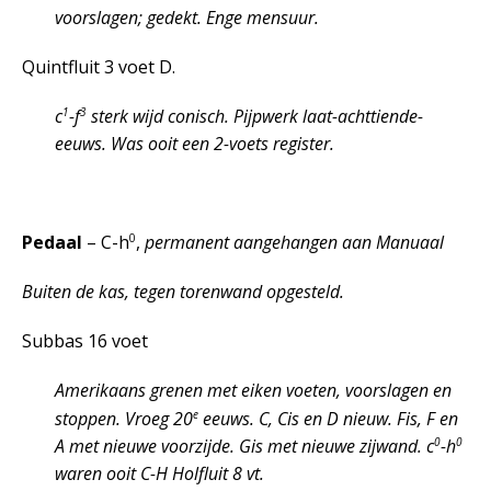
voorslagen; gedekt. Enge mensuur.
Quintfluit 3 voet D.
1
3
c
-f
sterk wijd conisch. Pijpwerk laat-achttiende-
eeuws. Was ooit een 2-voets register.
0
Pedaal
– C-h
,
permanent aangehangen aan Manuaal
Buiten de kas, tegen torenwand opgesteld.
Subbas 16 voet
Amerikaans grenen met eiken voeten, voorslagen en
e
stoppen. Vroeg 20
eeuws. C, Cis en D nieuw. Fis, F en
0
0
A met nieuwe voorzijde. Gis met nieuwe zijwand. c
-h
waren ooit C-H Holfluit 8 vt.