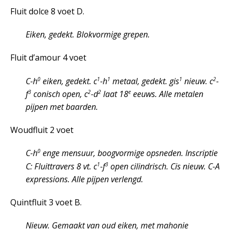
Fluit dolce 8 voet D.
Eiken, gedekt. Blokvormige grepen.
Fluit d’amour 4 voet
0
1
1
1
2
C-h
eiken, gedekt. c
-h
metaal, gedekt. gis
nieuw. c
-
3
2
2
e
f
conisch open, c
-d
laat 18
eeuws. Alle metalen
pijpen met baarden.
Woudfluit 2 voet
0
C-h
enge mensuur, boogvormige opsneden. Inscriptie
1
3
C: Fluittravers 8 vt. c
-f
open cilindrisch. Cis nieuw. C-A
expressions. Alle pijpen verlengd.
Quintfluit 3 voet B.
Nieuw. Gemaakt van oud eiken, met mahonie