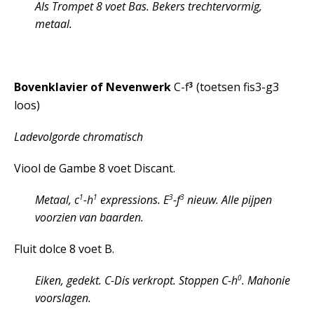
Als Trompet 8 voet Bas. Bekers trechtervormig,
metaal.
3
Bovenklavier of Nevenwerk
C-f
(toetsen fis3-g3
loos)
Ladevolgorde chromatisch
Viool de Gambe 8 voet Discant.
1
1
3
3
Metaal, c
-h
expressions. E
-f
nieuw. Alle pijpen
voorzien van baarden.
Fluit dolce 8 voet B.
0
Eiken, gedekt. C-Dis verkropt. Stoppen C-h
. Mahonie
voorslagen.