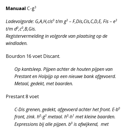
3
Manuaal
C-g
0
3
3
Ladevolgorde: G,A,H,cis
t/m g
– F,Dis,Cis,C,D,E, Fis – e
0
0
t/m d
,c
,B,Gis.
Registervermelding in volgorde van plaatsing op de
windladen.
Bourdon 16 voet Discant.
Op kantsleep. Pijpen achter de houten pijpen van
Prestant en Holpijp op een nieuwe bank afgevoerd.
Metaal, gedekt, met baarden.
Prestant 8 voet
0
C-Dis grenen, gedekt, afgevoerd achter het front. E-b
0
3
0
1
front, zink. h
-g
metaal. h
-h
met kleine baarden.
0
Expressions bij alle pijpen. b
is afwijkend, met