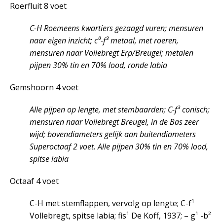
Roerfluit 8 voet
C-H Roemeens kwartiers gezaagd vuren; mensuren
naar eigen inzicht; c⁰-f³ metaal, met roeren,
mensuren naar Vollebregt Erp/Breugel; metalen
pijpen 30% tin en 70% lood, ronde labia
Gemshoorn 4 voet
Alle pijpen op lengte, met stembaarden; C-f³ conisch;
mensuren naar Vollebregt Breugel, in de Bas zeer
wijd; bovendiameters gelijk aan buitendiameters
Superoctaaf 2 voet. Alle pijpen 30% tin en 70% lood,
spitse labia
Octaaf 4 voet
C-H met stemflappen, vervolg op lengte; C-f¹
Vollebregt, spitse labia; fis¹ De Koff, 1937; – g¹ -b²