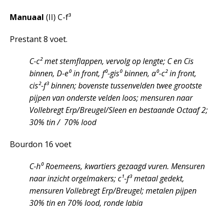
Manuaal
(II) C-f³
Prestant 8 voet.
C-c² met stemflappen, vervolg op lengte; C en Cis
binnen, D-e⁰ in front, f⁰-gis⁰ binnen, a⁰-c² in front,
cis²-f³ binnen; bovenste tussenvelden twee grootste
pijpen van onderste velden loos; mensuren naar
Vollebregt Erp/Breugel/Sleen en bestaande Octaaf 2;
30% tin / 70% lood
Bourdon 16 voet
C-h⁰ Roemeens, kwartiers gezaagd vuren. Mensuren
naar inzicht orgelmakers; c¹-f³ metaal gedekt,
mensuren Vollebregt Erp/Breugel; metalen pijpen
30% tin en 70% lood, ronde labia