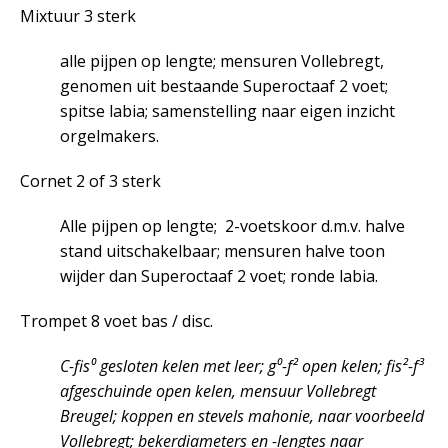
Mixtuur 3 sterk
alle pijpen op lengte; mensuren Vollebregt,
genomen uit bestaande Superoctaaf 2 voet;
spitse labia; samenstelling naar eigen inzicht
orgelmakers.
Cornet 2 of 3 sterk
Alle pijpen op lengte; 2-voetskoor d.m.v. halve
stand uitschakelbaar; mensuren halve toon
wijder dan Superoctaaf 2 voet; ronde labia.
Trompet 8 voet bas / disc.
C-fis⁰ gesloten kelen met leer; g⁰-f² open kelen; fis²-f³
afgeschuinde open kelen, mensuur Vollebregt
Breugel; koppen en stevels mahonie, naar voorbeeld
Vollebregt; bekerdiameters en -lengtes naar