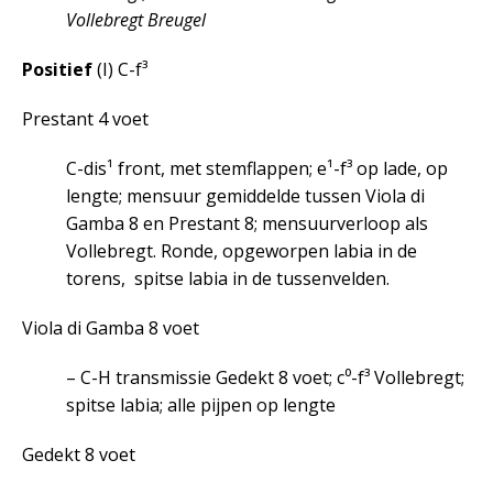
Vollebregt Breugel
Positief
(I) C-f³
Prestant 4 voet
C-dis¹ front, met stemflappen; e¹-f³ op lade, op
lengte; mensuur gemiddelde tussen Viola di
Gamba 8 en Prestant 8; mensuurverloop als
Vollebregt. Ronde, opgeworpen labia in de
torens, spitse labia in de tussenvelden.
Viola di Gamba 8 voet
– C-H transmissie Gedekt 8 voet; c⁰-f³ Vollebregt;
spitse labia; alle pijpen op lengte
Gedekt 8 voet