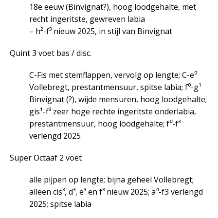
18e eeuw (Binvignat?), hoog loodgehalte, met
recht ingeritste, gewreven labia
– h²-f³ nieuw 2025, in stijl van Binvignat
Quint 3 voet bas / disc.
C-Fis met stemflappen, vervolg op lengte; C-e⁰
Vollebregt, prestantmensuur, spitse labia; f⁰-g¹
Binvignat (?), wijde mensuren, hoog loodgehalte;
gis¹-f³ zeer hoge rechte ingeritste onderlabia,
prestantmensuur, hoog loodgehalte; f
⁰
-f³
verlengd 2025
Super Octaaf 2 voet
alle pijpen op lengte; bijna geheel Vollebregt;
alleen cis³, d³, e³ en f³ nieuw 2025; a
⁰
-f3 verlengd
2025; spitse labia