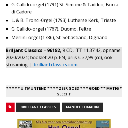
G. Callido-orgel (1791) St. Simone & Taddeo, Borca
di Cadore
L. & B. Tronci-0rgel (1793) Lutherse Kerk, Trieste
G. Callido-orgel (1767), Duomo, Feltre
Merlini-orgel (1786), St. Sebastiano, Dignano
Briljant Classics – 96182,
9 CD,
TT 11.37’42, opname
2020/2021; booklet 20 p. EN, prijs € 37,99 (cd), ook
streaming |
brilliantclassics.com
* * * * * UITMUNTEND * * * * ZEER GOED * * * GOED * * MATIG *
SLECHT
BRILLIANT CLASSICS
MANUEL TOMADIN