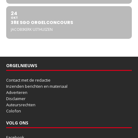
24
OKT
38E SGO ORGELCONCOURS
JACOBIKERK UITHUIZEN
ORGELNIEUWS
Contact met de redactie
Inzenden berichten en materiaal
Adverteren
Disclaimer
Auteursrechten
Colofon
VOLG ONS
Facebook