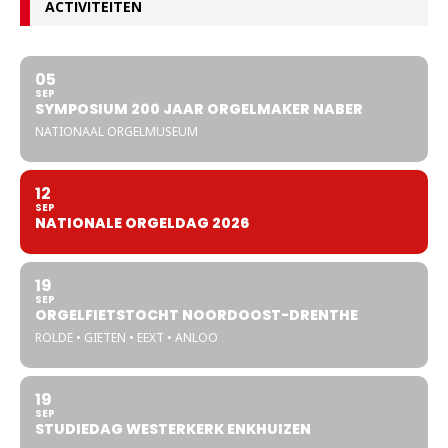
ACTIVITEITEN
05
SEP
SYMPOSIUM 200 JAAR ORGELMAKER NABER
NATIONAAL ORGELMUSEUM
12
SEP
NATIONALE ORGELDAG 2026
19
SEP
ORGELFIETSTOCHT NOORDOOST-DRENTHE
ROLDE • GIETEN • EEXT • ANLOO
19
SEP
STUDIEDAG WESTERKERK ENKHUIZEN