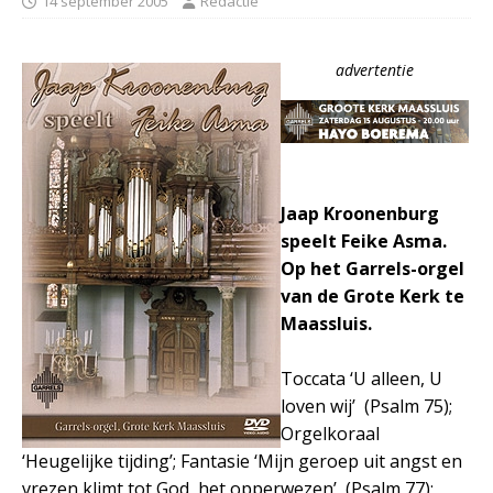
14 september 2005
Redactie
advertentie
Jaap Kroonenburg
speelt Feike Asma.
Op het Garrels-orgel
van de Grote Kerk te
Maassluis.
Toccata ‘U alleen, U
loven wij’ (Psalm 75);
Orgelkoraal
‘Heugelijke tijding’; Fantasie ‘Mijn geroep uit angst en
vrezen klimt tot God, het opperwezen’ (Psalm 77);