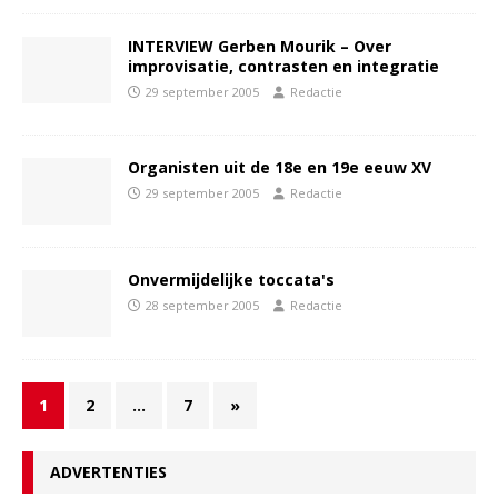
INTERVIEW Gerben Mourik – Over
improvisatie, contrasten en integratie
29 september 2005
Redactie
Organisten uit de 18e en 19e eeuw XV
29 september 2005
Redactie
Onvermijdelijke toccata's
28 september 2005
Redactie
1
2
…
7
»
ADVERTENTIES