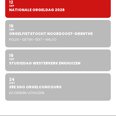
12
SEP
NATIONALE ORGELDAG 2026
19
SEP
ORGELFIETSTOCHT NOORDOOST-DRENTHE
ROLDE • GIETEN • EEXT • ANLOO
19
SEP
STUDIEDAG WESTERKERK ENKHUIZEN
24
OKT
38E SGO ORGELCONCOURS
JACOBIKERK UITHUIZEN