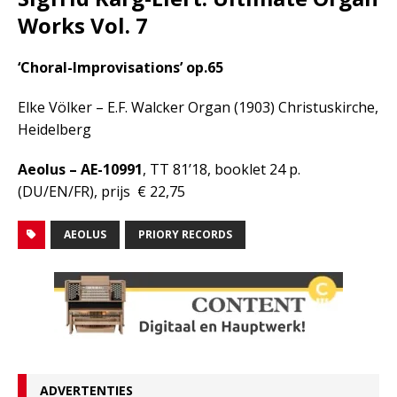
Works Vol. 7
‘Choral-Improvisations’ op.65
Elke Völker – E.F. Walcker Organ (1903) Christuskirche,
Heidelberg
Aeolus – AE-10991
, TT
81’18, booklet 24 p.
(DU/EN/FR), prijs
€ 22,75
AEOLUS
PRIORY RECORDS
ADVERTENTIES