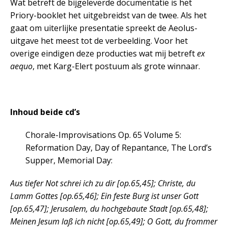
Wat betreft de bijgeleverde documentatie is het
Priory-booklet het uitgebreidst van de twee. Als het
gaat om uiterlijke presentatie spreekt de Aeolus-
uitgave het meest tot de verbeelding. Voor het
overige eindigen deze producties wat mij betreft
ex
aequo
, met Karg-Elert postuum als grote winnaar.
Inhoud
beide cd’s
Chorale-Improvisations Op. 65 Volume 5:
Reformation Day, Day of Repantance, The Lord’s
Supper, Memorial Day:
Aus tiefer Not schrei ich zu dir [op.65,45]; Christe, du
Lamm Gottes [op.65,46]; Ein feste Burg ist unser Gott
[op.65,47]; Jerusalem, du hochgebaute Stadt [op.65,48];
Meinen Jesum laß ich nicht [op.65,49]; O Gott, du frommer