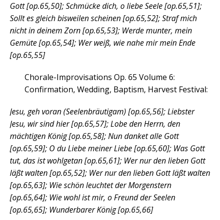
Gott [op.65,50]; Schmücke dich, o liebe Seele [op.65,51];
Sollt es gleich bisweilen scheinen [op.65,52]; Straf mich
nicht in deinem Zorn [op.65,53]; Werde munter, mein
Gemüte [op.65,54]; Wer weiß, wie nahe mir mein Ende
[op.65,55]
Chorale-Improvisations Op. 65 Volume 6:
Confirmation, Wedding, Baptism, Harvest Festival:
Jesu, geh voran (Seelenbräutigam) [op.65,56]; Liebster
Jesu, wir sind hier [op.65,57]; Lobe den Herrn, den
mächtigen König [op.65,58]; Nun danket alle Gott
[op.65,59]; O du Liebe meiner Liebe [op.65,60]; Was Gott
tut, das ist wohlgetan [op.65,61]; Wer nur den lieben Gott
läßt walten [op.65,52]; Wer nur den lieben Gott läßt walten
[op.65,63]; Wie schön leuchtet der Morgenstern
[op.65,64]; Wie wohl ist mir, o Freund der Seelen
[op.65,65]; Wunderbarer König [op.65,66]