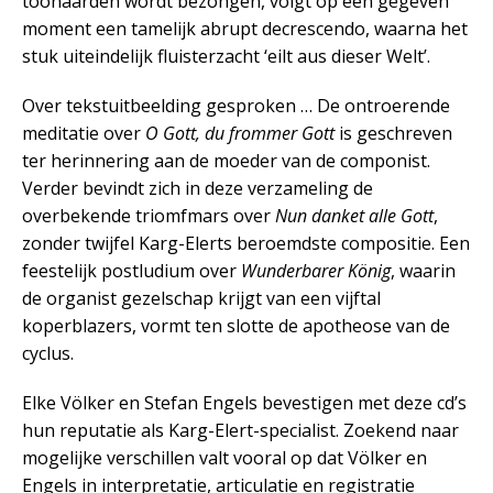
toonaarden wordt bezongen, volgt op een gegeven
moment een tamelijk abrupt decrescendo, waarna het
stuk uiteindelijk fluisterzacht ‘eilt aus dieser Welt’.
Over tekstuitbeelding gesproken … De ontroerende
meditatie over
O Gott, du frommer Gott
is geschreven
ter herinnering aan de moeder van de componist.
Verder bevindt zich in deze verzameling de
overbekende triomfmars over
Nun danket alle Gott
,
zonder twijfel Karg-Elerts beroemdste compositie. Een
feestelijk postludium over
Wunderbarer König
, waarin
de organist gezelschap krijgt van een vijftal
koperblazers, vormt ten slotte de apotheose van de
cyclus.
Elke Völker en Stefan Engels bevestigen met deze cd’s
hun reputatie als Karg-Elert-specialist. Zoekend naar
mogelijke verschillen valt vooral op dat Völker en
Engels in interpretatie, articulatie en registratie