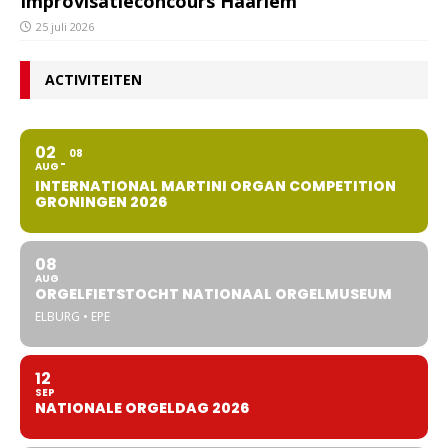
Improvisatieconcours Haarlem
25 juli 2026
ACTIVITEITEN
02
08
AUG
INTERNATIONAL MARTINI ORGAN COMPETITION
GRONINGEN 2026
08
AUG
ORGELFIETSTOCHT NATIONAAL ORGELMUSEUM
ELBURG • EPE
12
SEP
NATIONALE ORGELDAG 2026