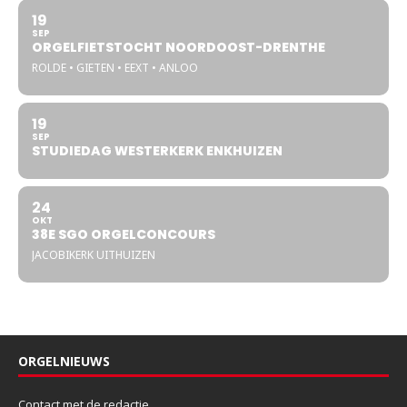
19
SEP
ORGELFIETSTOCHT NOORDOOST-DRENTHE
ROLDE • GIETEN • EEXT • ANLOO
19
SEP
STUDIEDAG WESTERKERK ENKHUIZEN
24
OKT
38E SGO ORGELCONCOURS
JACOBIKERK UITHUIZEN
ORGELNIEUWS
Contact met de redactie