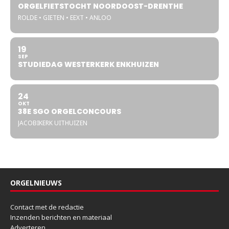
ORGELFIETSTOCHT NOORDOOST-DRENTHE
ROLDE • GIETEN • EEXT • ANLOO
19
SEP
STUDIEDAG WESTERKERK ENKHUIZEN
24
OKT
38E SGO ORGELCONCOURS
JACOBIKERK UITHUIZEN
ORGELNIEUWS
Contact met de redactie
Inzenden berichten en materiaal
Adverteren