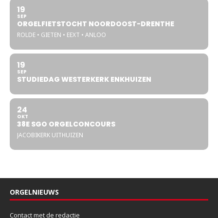
19
SEP
ORGELFIETSTOCHT NOORDOOST-DRENTHE
ROLDE • GIETEN • EEXT • ANLOO
19
SEP
STUDIEDAG WESTERKERK ENKHUIZEN
24
OKT
38E SGO ORGELCONCOURS
JACOBIKERK UITHUIZEN
ORGELNIEUWS
Contact met de redactie