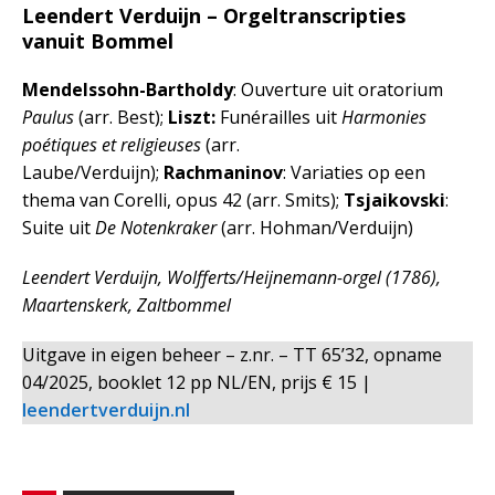
Leendert Verduijn – Orgeltranscripties
vanuit Bommel
Mendelssohn-Bartholdy
: Ouverture uit oratorium
Paulus
(arr. Best);
Liszt:
Funérailles uit
Harmonies
poétiques et religieuses
(arr.
Laube/Verduijn);
Rachmaninov
: Variaties op een
thema van Corelli, opus 42 (arr. Smits);
Tsjaikovski
:
Suite uit
De Notenkraker
(arr. Hohman/Verduijn)
Leendert Verduijn, Wolfferts/Heijnemann-orgel (1786),
Maartenskerk, Zaltbommel
Uitgave in eigen beheer – z.nr. – TT 65’32, opname
04/2025, booklet 12 pp NL/EN, prijs € 15 |
leendertverduijn.nl