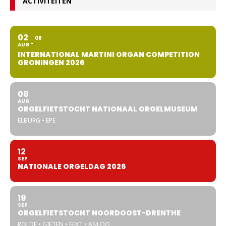
ACTIVITEITEN
02
08
AUG
INTERNATIONAL MARTINI ORGAN COMPETITION
GRONINGEN 2026
08
AUG
ORGELFIETSTOCHT NATIONAAL ORGELMUSEUM
ELBURG • EPE
12
SEP
NATIONALE ORGELDAG 2026
19
SEP
ORGELFIETSTOCHT NOORDOOST-DRENTHE
ROLDE • GIETEN • EEXT • ANLOO