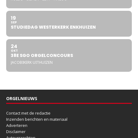
19
SEP
STUDIEDAG WESTERKERK ENKHUIZEN
24
OKT
38E SGO ORGELCONCOURS
JACOBIKERK UITHUIZEN
ORGELNIEUWS
Contact met de redactie
Inzenden berichten en materiaal
Adverteren
Disclaimer
Auteursrechten