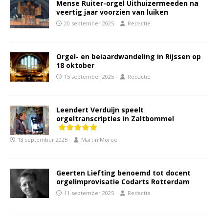
Mense Ruiter-orgel Uithuizermeeden na
veertig jaar voorzien van luiken
20 september 2025
Redactie
Orgel- en beiaardwandeling in Rijssen op
18 oktober
15 september 2025
Redactie
Leendert Verduijn speelt
orgeltranscripties in Zaltbommel
13 september 2025
Martin Moree
Geerten Liefting benoemd tot docent
orgelimprovisatie Codarts Rotterdam
11 september 2025
Redactie