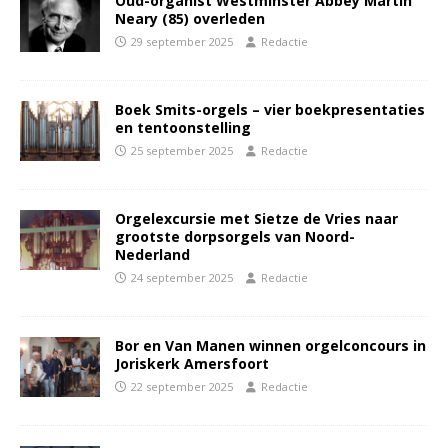
Oud-organist Westminster Abbey Martin
Neary (85) overleden
29 september 2025
Redactie
Boek Smits-orgels – vier boekpresentaties
en tentoonstelling
25 september 2025
Redactie
Orgelexcursie met Sietze de Vries naar
grootste dorpsorgels van Noord-
Nederland
24 september 2025
Redactie
Bor en Van Manen winnen orgelconcours in
Joriskerk Amersfoort
22 september 2025
Redactie