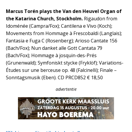
Marcus Torén plays the Van den Heuvel Organ of
the Katarina Church, Stockholm.
Rigaudon from
Idoménée (Campra/Fox); Cantilena e Vivo (Koch);
Movements from Hommage à Frescobaldi (Langlais);
Fantasia e Fuga C (Rosenberg); Arioso Cantate 156
(Bach/Fox); Nun danket alle Gott Cantata 79
(Bach/Fox); Hommage à josquin-des-Prés
(Grunenwald); Symfoniskt stycke (Fryklöf); Variations-
Études sur une berceuse op. 48 (Falcinelli); Finale –
Sonntagsmusik (Eben). CD PRCD852 € 18,50
advertentie