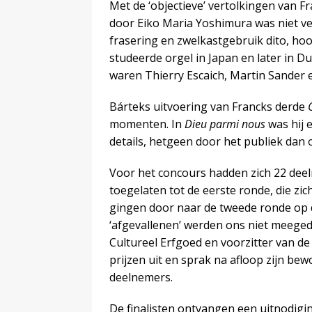
Met de ‘objectieve’ vertolkingen van 
door Eiko Maria Yoshimura was niet vee
frasering en zwelkastgebruik dito, ho
studeerde orgel in Japan en later in D
waren Thierry Escaich, Martin Sander e
Bárteks uitvoering van Francks derde
momenten. In
Dieu parmi nous
was hij 
details, hetgeen door het publiek dan
Voor het concours hadden zich 22 de
toegelaten tot de eerste ronde, die zi
gingen door naar de tweede ronde op
‘afgevallenen’ werden ons niet meege
Cultureel Erfgoed en voorzitter van de 
prijzen uit en sprak na afloop zijn be
deelnemers.
De finalisten ontvangen een uitnodig