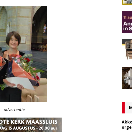
M
advertentie
Akko
orge