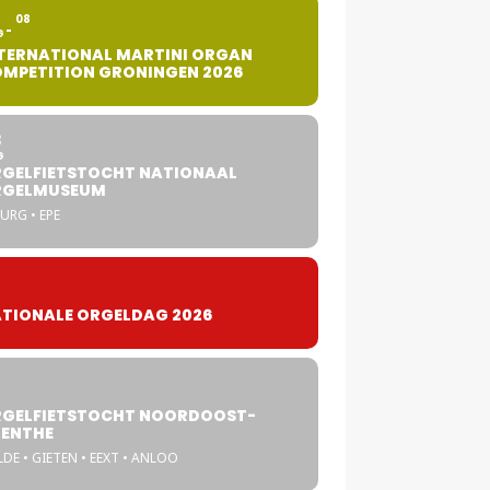
2
08
G
TERNATIONAL MARTINI ORGAN
MPETITION GRONINGEN 2026
8
G
GELFIETSTOCHT NATIONAAL
RGELMUSEUM
URG • EPE
TIONALE ORGELDAG 2026
GELFIETSTOCHT NOORDOOST-
ENTHE
DE • GIETEN • EEXT • ANLOO