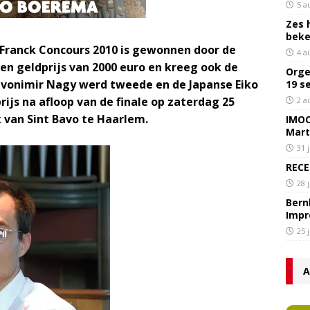
5 a
Zes 
bek
 Franck Concours 2010 is gewonnen door de
4 a
een geldprijs van 2000 euro en kreeg ook de
Orge
 Zvonimir Nagy werd tweede en de Japanse Eiko
19 s
ijs na afloop van de finale op zaterdag 25
2 a
 van Sint Bavo te Haarlem.
IMOC
Mart
31 
RECE
28 
Bern
Impr
25 
A