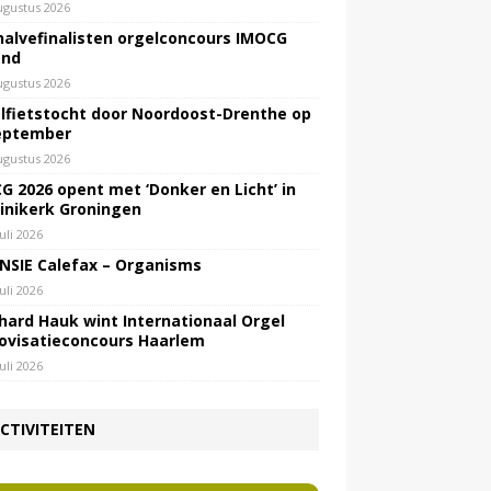
ugustus 2026
halvefinalisten orgelconcours IMOCG
end
ugustus 2026
lfietstocht door Noordoost-Drenthe op
eptember
ugustus 2026
G 2026 opent met ‘Donker en Licht’ in
inikerk Groningen
juli 2026
NSIE Calefax – Organisms
juli 2026
hard Hauk wint Internationaal Orgel
ovisatieconcours Haarlem
juli 2026
CTIVITEITEN