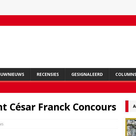
OUWNIEUWS
RECENSIES
GESIGNALEERD
COLUMN
nt César Franck Concours
A
ws