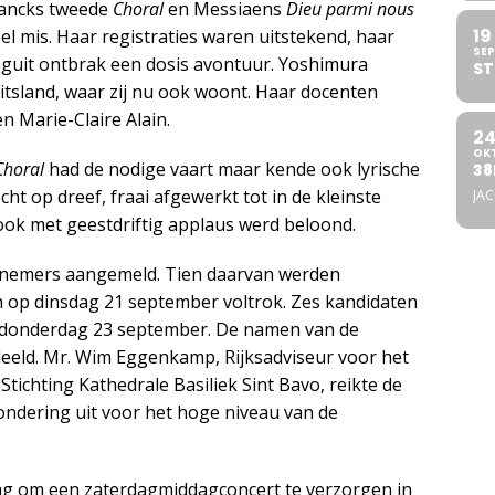
Francks tweede
Choral
en Messiaens
Dieu parmi nous
19
l mis. Haar registraties waren uitstekend, haar
SEP
oguit ontbrak een dosis avontuur. Yoshimura
ST
uitsland, waar zij nu ook woont. Haar docenten
n Marie-Claire Alain.
2
OK
Choral
had de nodige vaart maar kende ook lyrische
38
echt op dreef, fraai afgewerkt tot in de kleinste
JA
 ook met geestdriftig applaus werd beloond.
elnemers aangemeld. Tien daarvan werden
ch op dinsdag 21 september voltrok. Zes kandidaten
 donderdag 23 september. De namen van de
deeld. Mr. Wim Eggenkamp, Rijksadviseur voor het
Stichting Kathedrale Basiliek Sint Bavo, reikte de
wondering uit voor het hoge niveau van de
ing om een zaterdagmiddagconcert te verzorgen in