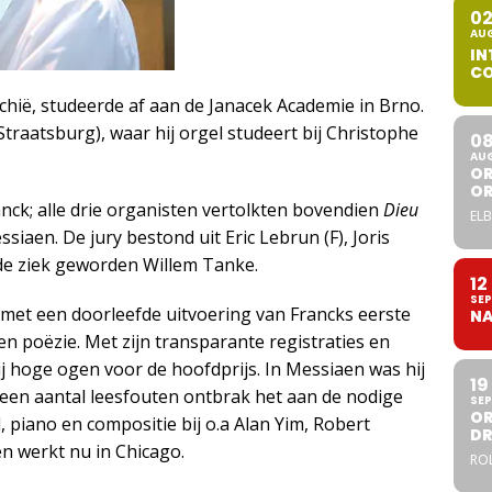
0
AU
IN
CO
chië, studeerde af aan de Janacek Academie in Brno.
Straatsburg), waar hij orgel studeert bij Christophe
0
AU
OR
O
anck; alle drie organisten vertolkten bovendien
Dieu
ELB
ssiaen. De jury bestond uit Eric Lebrun (F), Joris
r de ziek geworden Willem Tanke.
12
SEP
 met een doorleefde uitvoering van Francks eerste
NA
n poëzie. Met zijn transparante registraties en
j hoge ogen voor de hoofdprijs. In Messiaen was hij
19
 een aantal leesfouten ontbrak het aan de nodige
SEP
OR
, piano en compositie bij o.a Alan Yim, Robert
DR
 werkt nu in Chicago.
ROL