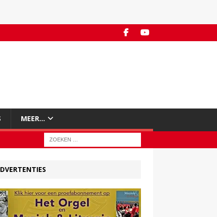
S
MEER…
DVERTENTIES