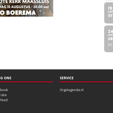
19
SEP
ST
2
OK
38
JA
G ONS
SERVICE
ebook
Orgelagenda.nl
Tube
-feed