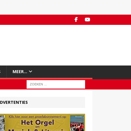
S
MEER…
DVERTENTIES