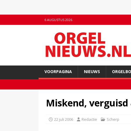
6 AUGUSTUS 2026
VOORPAGINA
NIEUWS
ORGELB
Miskend, verguisd
22 juli 2006
Redactie
Scherp