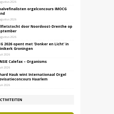
ugustus 2026
halvefinalisten orgelconcours IMOCG
end
ugustus 2026
lfietstocht door Noordoost-Drenthe op
eptember
ugustus 2026
G 2026 opent met ‘Donker en Licht’ in
inikerk Groningen
juli 2026
NSIE Calefax – Organisms
juli 2026
hard Hauk wint Internationaal Orgel
ovisatieconcours Haarlem
juli 2026
CTIVITEITEN