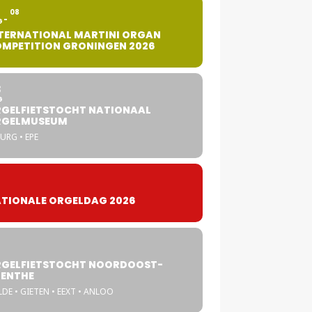
2
08
G
TERNATIONAL MARTINI ORGAN
MPETITION GRONINGEN 2026
8
G
GELFIETSTOCHT NATIONAAL
RGELMUSEUM
URG • EPE
TIONALE ORGELDAG 2026
GELFIETSTOCHT NOORDOOST-
ENTHE
DE • GIETEN • EEXT • ANLOO