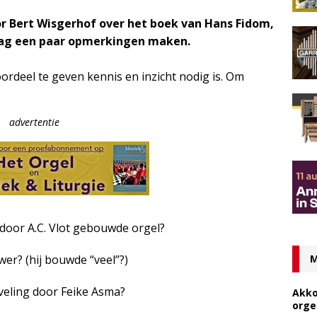
or Bert Wisgerhof over het boek van Hans Fidom,
raag een paar opmerkingen maken.
ordeel te geven kennis en inzicht nodig is. Om
advertentie
door A.C. Vlot gebouwde orgel?
wer? (hij bouwde “veel”?)
M
eveling door Feike Asma?
Akko
orge