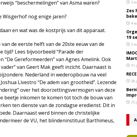
Verweijs “beschermelingen” van Asma waren?
5 a
Zes 
e Wisgerhof nog enige jaren?
bek
4 a
edaan en wat was de kostprijs van dit apparaat.
Orge
19 s
 van de eerste helft van de 20ste eeuw van de
2 a
e tijd? Lees bijvoorbeeld “Parade der
IMOC
Mart
n “De Gereformeerden” van Agnes Amelink. Ook
31 
ader” van Geert Mak geeft inzicht. Daarnaast is
RECE
 bijzondere. Nederland in wederopbouw na veel
28 
 Joshua Livestro “De adem van grootheid”. Lezende
ondering” over het doorzettingsvermogen van deze
Bern
Impr
ine beetje inkomen te komen tot toch de bouw van
25 
rken ten dienste van de zondagse eredienst. Dit in
moede. Daarnaast werd binnen de christelijke
A
ndermeer de VU, het blindeninstituut Barthimeus,