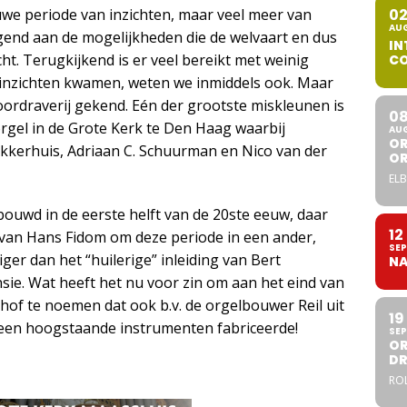
we periode van inzichten, maar veel meer van
0
AU
end aan de mogelijkheden die de welvaart en dus
IN
ht. Terugkijkend is er veel bereikt met weinig
CO
 inzichten kwamen, weten we inmiddels ook. Maar
oordraverij gekend. Eén der grootste miskleunen is
0
orgel in de Grote Kerk te Den Haag waarbij
AU
OR
Akkerhuis, Adriaan C. Schuurman en Nico van der
O
ELB
ouwd in de eerste helft van de 20ste eeuw, daar
12
 van Hans Fidom om deze periode in een ander,
SEP
iger dan het “huilerige” inleiding van Bert
NA
sie. Wat heeft het nu voor zin om aan het eind van
hof te noemen dat ook b.v. de orgelbouwer Reil uit
19
 geen hoogstaande instrumenten fabriceerde!
SEP
OR
DR
ROL