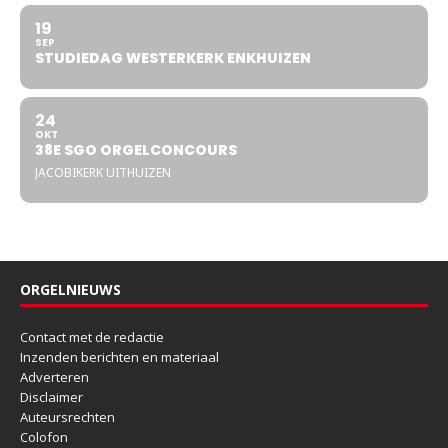
19
SEP
STUDIEDAG WESTERKERK ENKHUIZEN
24
OKT
38E SGO ORGELCONCOURS
JACOBIKERK UITHUIZEN
ORGELNIEUWS
Contact met de redactie
Inzenden berichten en materiaal
Adverteren
Disclaimer
Auteursrechten
Colofon