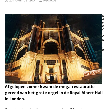
25 november 2004
Redactie
a
d
v
e
r
t
e
n
t
i
e
Afgelopen zomer kwam de mega-restauratie
gereed van het grote orgel in de Royal Albert Hall
in Londen.