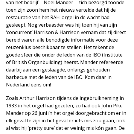
van het bedrijf – Noel Mander – zich bezorgd toonde
toen zijn zoon hem het nieuws vertelde dat hij de
restauratie van het RAH-orgel in de wacht had
gesleept. Nog verbaasder was hij toen hij van zijn
‘concurrent’ Harrison & Harrison vernam dat zij direct
bereid waren alle benodigde informatie voor deze
reuzenklus beschikbaar te stellen. Het tekent de
goede sfeer die onder de leden van de IBO (Institute
of British Organbuilding) heerst. Mander refereerde
daarbij aan een geslaagde, onlangs gehouden
barbecue met de leden van de IBO. Kom daar in
Nederland eens om!
Zoals Arthur Harrison tijdens de ingebruikneming in
1933 ín het orgel had gezeten, zo had ook John Pike
Mander op 26 juni ín het orgel doorgebracht om er in
elk geval te zíjn in het geval er iets mis zou gaan, ook
al wist hij ‘pretty sure’ dat er weinig mis kón gaan. De