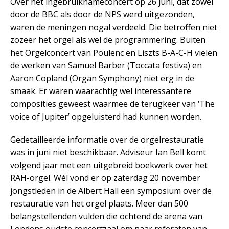
Over het ingebruiknameconcert op 26 juni, dat zowel
door de BBC als door de NPS werd uitgezonden,
waren de meningen nogal verdeeld. Die betroffen niet
zozeer het orgel als wel de programmering. Buiten
het Orgelconcert van Poulenc en Liszts B-A-C-H vielen
de werken van Samuel Barber (Toccata festiva) en
Aaron Copland (Organ Symphony) niet erg in de
smaak. Er waren waarachtig wel interessantere
composities geweest waarmee de terugkeer van ‘The
voice of Jupiter’ opgeluisterd had kunnen worden.
Gedetailleerde informatie over de orgelrestauratie
was in juni niet beschikbaar. Adviseur Ian Bell komt
volgend jaar met een uitgebreid boekwerk over het
RAH-orgel. Wél vond er op zaterdag 20 november
jongstleden in de Albert Hall een symposium over de
restauratie van het orgel plaats. Meer dan 500
belangstellenden vulden die ochtend de arena van