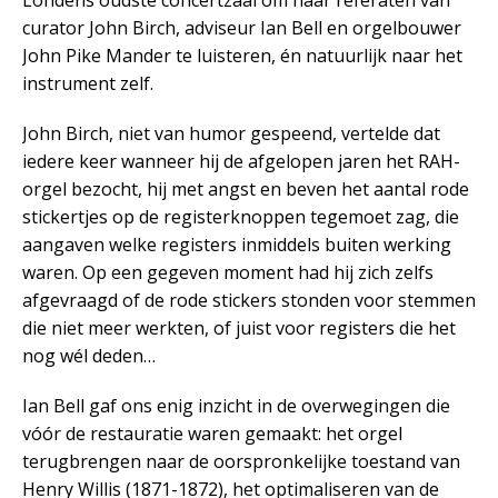
Londens oudste concertzaal om naar referaten van
curator John Birch, adviseur Ian Bell en orgelbouwer
John Pike Mander te luisteren, én natuurlijk naar het
instrument zelf.
John Birch, niet van humor gespeend, vertelde dat
iedere keer wanneer hij de afgelopen jaren het RAH-
orgel bezocht, hij met angst en beven het aantal rode
stickertjes op de registerknoppen tegemoet zag, die
aangaven welke registers inmiddels buiten werking
waren. Op een gegeven moment had hij zich zelfs
afgevraagd of de rode stickers stonden voor stemmen
die niet meer werkten, of juist voor registers die het
nog wél deden…
Ian Bell gaf ons enig inzicht in de overwegingen die
vóór de restauratie waren gemaakt: het orgel
terugbrengen naar de oorspronkelijke toestand van
Henry Willis (1871-1872), het optimaliseren van de