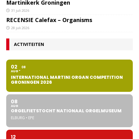
Martinikerk Groningen
31 juli 2026
RECENSIE Calefax – Organisms
28 juli 2026
ACTIVITEITEN
02
08
AUG
INTERNATIONAL MARTINI ORGAN COMPETITION
GRONINGEN 2026
08
AUG
ORGELFIETSTOCHT NATIONAAL ORGELMUSEUM
ELBURG • EPE
12