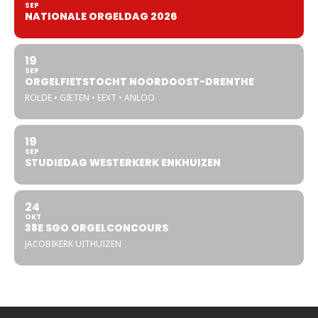
SEP
NATIONALE ORGELDAG 2026
19
SEP
ORGELFIETSTOCHT NOORDOOST-DRENTHE
ROLDE • GIETEN • EEXT • ANLOO
19
SEP
STUDIEDAG WESTERKERK ENKHUIZEN
24
OKT
38E SGO ORGELCONCOURS
JACOBIKERK UITHUIZEN