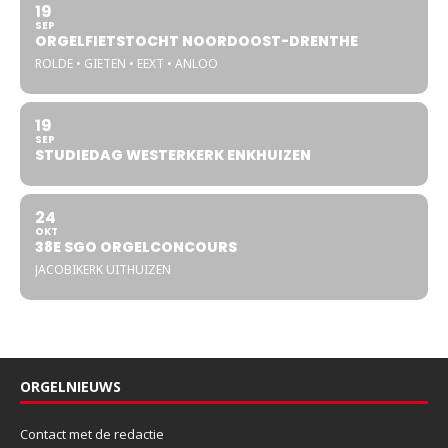
19
SEP
ORGELFIETSTOCHT NOORDOOST-DRENTHE
ROLDE • GIETEN • EEXT • ANLOO
19
SEP
STUDIEDAG WESTERKERK ENKHUIZEN
24
OKT
38E SGO ORGELCONCOURS
JACOBIKERK UITHUIZEN
ORGELNIEUWS
Contact met de redactie