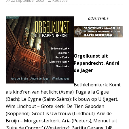
22 september 2005
Redactie
advertentie
Orgelkunst uit
Papendrecht. André
de Jager
Bethlehemkerk: Komt
als kind’ren van het licht (Asma); Fuga a la Gigue
(Bach); Le Cygne (Saint-Saëns); Ik bouw op U (Jager).
Wim Lindhout – Grote Kerk: De Tien Geboden
(Koppenol); Groot is Uw trouw (Lindhout); Arie de
Bruijn – Morgensterkerk: Aria (Peeters); Menuet uit
‘Suite de Concert’ (Westering); Partita Gezang 148