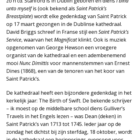
zo’n cd. Stanford is in Dublin geboren en diens
I bind
unto myself
is (ook bekend als
Saint Patrick’s
Breastplate
) wordt elke gedenkdag van Saint Patrick
op 17 maart gezongen in de Dublinse kathedraal.
David Briggs schreef in Franse stijl een
Saint Patrick’s
Service
, waarvan het
Magnificat
klinkt. Ook is muziek
opgenomen van George Hewson een vroegere
organist van de kathedraal en een adembenemend
mooi
Nunc Dimittis
voor mannenstemmen van Ernest
Dines (1868), een van de tenoren van het koor van
Saint Patrick’s.
De kathedraal heeft een bijzondere gedenkdag in het
kerkelijk jaar: The Birth of Swift. De bekende schrijver
– ik moest op de middelbare school diens Gulliver’s
Travels in het Engels lezen – was Dean (deken) in
Saint Patrick’s van 1713 tot 1745. Ieder jaar op de
zondag het dichtst bij zijn sterfdag, 18 oktober, wordt
in de kathedraal een herinnerings-evensong voor