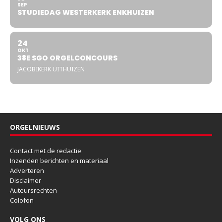
SEP
STUDIEDAG WESTERKERK ENKHUIZEN
24
OKT
38E SGO ORGELCONCOURS
JACOBIKERK UITHUIZEN
ORGELNIEUWS
Contact met de redactie
Inzenden berichten en materiaal
Adverteren
Disclaimer
Auteursrechten
Colofon
VOLG ONS