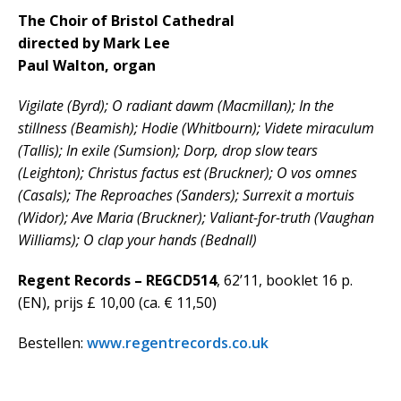
The Choir of Bristol Cathedral
directed by Mark Lee
Paul Walton, organ
Vigilate (Byrd); O radiant dawm (Macmillan); In the
stillness (Beamish); Hodie (Whitbourn); Videte miraculum
(Tallis); In exile (Sumsion); Dorp, drop slow tears
(Leighton); Christus factus est (Bruckner); O vos omnes
(Casals); The Reproaches (Sanders); Surrexit a mortuis
(Widor); Ave Maria (Bruckner); Valiant-for-truth (Vaughan
Williams); O clap your hands (Bednall)
Regent Records – REGCD514
, 62’11, booklet 16 p.
(EN), prijs £ 10,00 (ca. € 11,50)
Bestellen:
www.regentrecords.co.uk