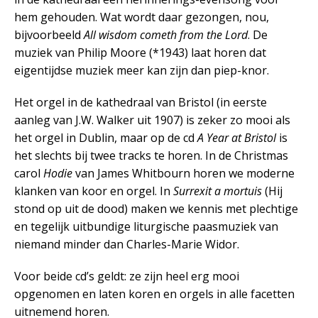
hem gehouden. Wat wordt daar gezongen, nou,
bijvoorbeeld
All wisdom cometh from the Lord
. De
muziek van Philip Moore (*1943) laat horen dat
eigentijdse muziek meer kan zijn dan piep-knor.
Het orgel in de kathedraal van Bristol (in eerste
aanleg van J.W. Walker uit 1907) is zeker zo mooi als
het orgel in Dublin, maar op de cd
A Year at Bristol
is
het slechts bij twee tracks te horen. In de Christmas
carol
Hodie
van James Whitbourn horen we moderne
klanken van koor en orgel. In
Surrexit a mortuis
(Hij
stond op uit de dood) maken we kennis met plechtige
en tegelijk uitbundige liturgische paasmuziek van
niemand minder dan Charles-Marie Widor.
Voor beide cd’s geldt: ze zijn heel erg mooi
opgenomen en laten koren en orgels in alle facetten
uitnemend horen.