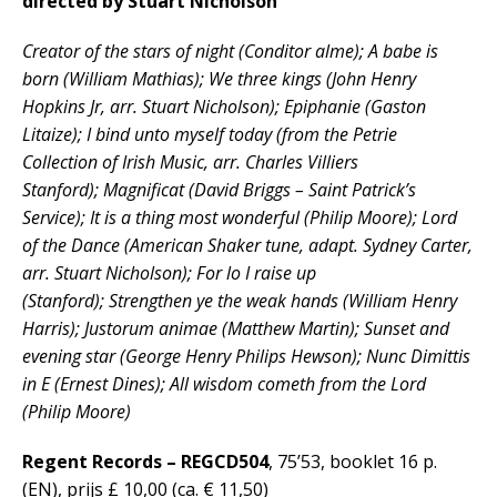
directed by Stuart Nicholson
Creator of the stars of night (Conditor alme); A babe is
born (William Mathias); We three kings (John Henry
Hopkins Jr, arr. Stuart Nicholson); Epiphanie (Gaston
Litaize); I bind unto myself today (from the Petrie
Collection of Irish Music, arr. Charles Villiers
Stanford); Magnificat (David Briggs – Saint Patrick’s
Service); It is a thing most wonderful (Philip Moore); Lord
of the Dance (American Shaker tune, adapt. Sydney Carter,
arr. Stuart Nicholson); For lo I raise up
(Stanford); Strengthen ye the weak hands (William Henry
Harris); Justorum animae (Matthew Martin); Sunset and
evening star (George Henry Philips Hewson); Nunc Dimittis
in E (Ernest Dines); All wisdom cometh from the Lord
(Philip Moore)
Regent Records – REGCD504
, 75’53, booklet 16 p.
(EN), prijs £ 10,00 (ca. € 11,50)