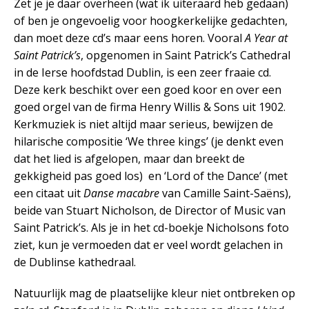
Zet je je daar overheen (wat ik uiteraard heb gedaan)
of ben je ongevoelig voor hoogkerkelijke gedachten,
dan moet deze cd’s maar eens horen. Vooral
A Year at
Saint Patrick’s
, opgenomen in Saint Patrick’s Cathedral
in de Ierse hoofdstad Dublin, is een zeer fraaie cd.
Deze kerk beschikt over een goed koor en over een
goed orgel van de firma Henry Willis & Sons uit 1902.
Kerkmuziek is niet altijd maar serieus, bewijzen de
hilarische compositie ‘We three kings’ (je denkt even
dat het lied is afgelopen, maar dan breekt de
gekkigheid pas goed los) en ‘Lord of the Dance’ (met
een citaat uit
Danse macabre
van Camille Saint-Saëns),
beide van Stuart Nicholson, de Director of Music van
Saint Patrick’s. Als je in het cd-boekje Nicholsons foto
ziet, kun je vermoeden dat er veel wordt gelachen in
de Dublinse kathedraal.
Natuurlijk mag de plaatselijke kleur niet ontbreken op