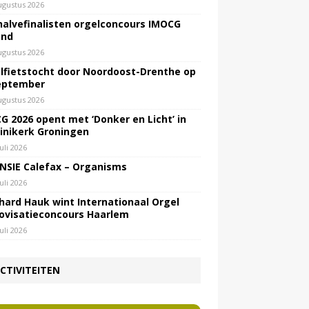
ugustus 2026
halvefinalisten orgelconcours IMOCG
end
ugustus 2026
lfietstocht door Noordoost-Drenthe op
eptember
ugustus 2026
G 2026 opent met ‘Donker en Licht’ in
inikerk Groningen
juli 2026
NSIE Calefax – Organisms
juli 2026
hard Hauk wint Internationaal Orgel
ovisatieconcours Haarlem
juli 2026
CTIVITEITEN