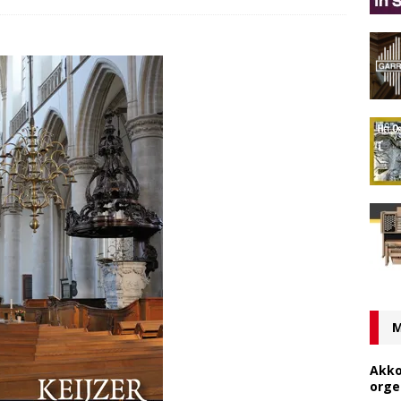
M
Akko
orge