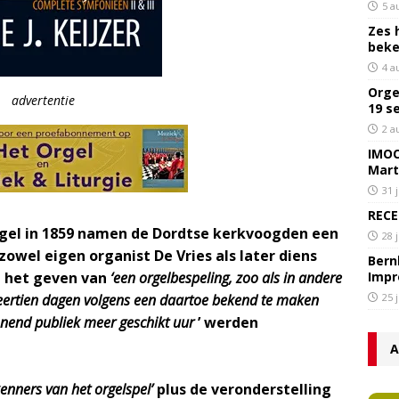
5 a
Zes 
bek
4 a
Orge
advertentie
19 s
2 a
IMOC
Mart
31 
RECE
rgel in 1859 namen de Dordtse kerkvoogden een
28 
zowel eigen organist De Vries als later diens
Bern
t het geven van
‘een orgelbespeling, zoo als in andere
Impr
veertien dagen volgens een daartoe bekend te maken
25 
nend publiek meer geschikt uur
’ werden
A
 kenners van het orgelspel’
plus de veronderstelling