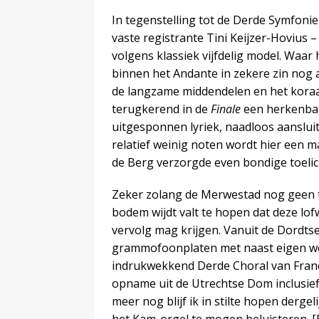
In tegenstelling tot de Derde Symfoni
vaste registrante Tini Keijzer-Hovius 
volgens klassiek vijfdelig model. Waa
binnen het Andante in zekere zin nog 
de langzame middendelen en het kora
terugkerend in de
Finale
een herkenbaa
uitgesponnen lyriek, naadloos aansluit
relatief weinig noten wordt hier een 
de Berg verzorgde even bondige toelich
Zeker zolang de Merwestad nog geen tw
bodem wijdt valt te hopen dat deze lof
vervolg mag krijgen. Vanuit de Dordtse 
grammofoonplaten met naast eigen we
indrukwekkend Derde Choral van Franck
opname uit de Utrechtse Dom inclusie
meer nog blijf ik in stilte hopen derge