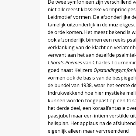
De twee symfonieën zijn verschillend v
niet allereerst klassieke vormprincipes
Leidmotief vormen. De afzonderlijke de
tamelijk uitzonderlijk in de muziekges
de orde komen. Het meest bekend is wa
ook afzonderlijk binnen een reeks ps
verklanking van de klacht en verlatenh
verwant aan het aan dezelfde psalmtek
Chorals-Poèmes
van Charles Tournemire
goed naast Keijzers
Opstandingsymfoni
vormen ook de basis van de bespiegeli
de bundel van 1938, waar het eerste d
Indrukwekkend hoe hier mystieke mel
kunnen worden toegepast op een tonale
het derde deel, een koraalfantasie ove
paasjubel maar een intiem verstilde ui
heilsplan. Het applaus na de afsluiten
eigenlijk alleen maar vervreemdend.