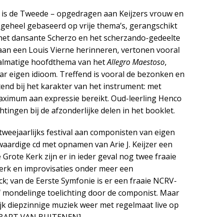
e is de Tweede – opgedragen aan Keijzers vrouw en
– geheel gebaseerd op vrije thema’s, gerangschikt
r het dansante Scherzo en het scherzando-gedeelte
aan een Louis Vierne herinneren, vertonen vooral
almatige hoofdthema van het
Allegro Maestoso
,
r eigen idioom. Treffend is vooral de bezonken en
end bij het karakter van het instrument: met
maximum aan expressie bereikt. Oud-leerling Henco
tingen bij de afzonderlijke delen in het booklet.
eejaarlijks festival aan componisten van eigen
waardige cd met opnamen van Arie J. Keijzer een
Grote Kerk zijn er in ieder geval nog twee fraaie
rk en improvisaties onder meer een
; van de Eerste Symfonie is er een fraaie NCRV-
f mondelinge toelichting door de componist. Maar
lijk diepzinnige muziek weer met regelmaat live op