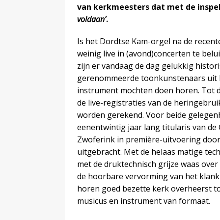
van kerkmeesters dat met de inspe
voldaan’
.
Is het Dordtse Kam-orgel na de recen
weinig live in (avond)concerten te bel
zijn er vandaag de dag gelukkig histor
gerenommeerde toonkunstenaars uit bi
instrument mochten doen horen. Tot
de live-registraties van de heringebru
worden gerekend. Voor beide gelegenhed
eenentwintig jaar lang titularis van d
Zwoferink in première-uitvoering door
uitgebracht. Met de helaas matige tech
met de druktechnisch grijze waas over 
de hoorbare vervorming van het klankb
horen goed bezette kerk overheerst to
musicus en instrument van formaat.