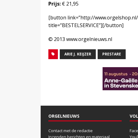
Prijs:
€ 21,95
[button link=”http://www.orgelshop.nl
title=”BESTELSERVICE”][/button]
© 2013 www.orgelnieuws.nl
ARIE J. KEIJZER
PRESTARE
ORGELNIEUWS
VOL
Contact met de redactie
Fac
Inzenden berichten en materiaal
You