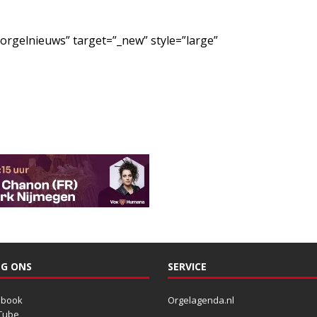
/orgelnieuws” target=”_new” style=”large”
G ONS
SERVICE
ebook
Orgelagenda.nl
Tube