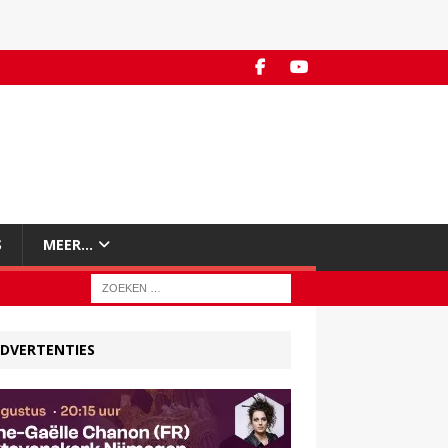
S
MEER…
DVERTENTIES