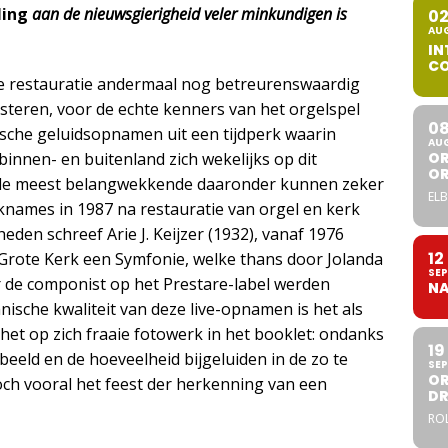
ling
aan de nieuwsgierigheid veler minkundigen is
0
AU
IN
CO
te restauratie andermaal nog betreurenswaardig
uisteren, voor de echte kenners van het orgelspel
0
ische geluidsopnamen uit een tijdperk waarin
AU
nnen- en buitenland zich wekelijks op dit
OR
O
 de meest belangwekkende daaronder kunnen zeker
ELB
iknames in 1987 na restauratie van orgel en kerk
en schreef Arie J. Keijzer (1932), vanaf 1976
12
e Grote Kerk een Symfonie, welke thans door Jolanda
SEP
 de componist op het Prestare-label werden
NA
nische kwaliteit van deze live-opnamen is het als
het op zich fraaie fotowerk in het booklet: ondanks
19
eeld en de hoeveelheid bijgeluiden in de zo te
SEP
OR
ch vooral het feest der herkenning van een
DR
ROL