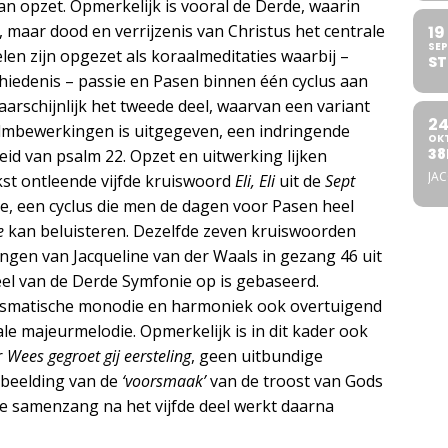
an opzet. Opmerkelijk is vooral de Derde, waarin
, maar dood en verrijzenis van Christus het centrale
19
SEP
len zijn opgezet als koraalmeditaties waarbij –
ST
chiedenis – passie en Pasen binnen één cyclus aan
arschijnlijk het tweede deel, waarvan een variant
2
almbewerkingen is uitgegeven, een indringende
OK
38
eid van psalm 22. Opzet en uitwerking lijken
JA
st ontleende vijfde kruiswoord
Eli, Eli
uit de
Sept
, een cyclus die men de dagen voor Pasen heel
e
kan beluisteren. Dezelfde zeven kruiswoorden
ngen van Jacqueline van der Waals in gezang 46 uit
eel van de Derde Symfonie op is gebaseerd.
ismatische monodie en harmoniek ook overtuigend
 majeurmelodie. Opmerkelijk is in dit kader ook
r
Wees gegroet gij eersteling
, geen uitbundige
tbeelding van de
‘voorsmaak’
van de troost van Gods
de samenzang na het vijfde deel werkt daarna