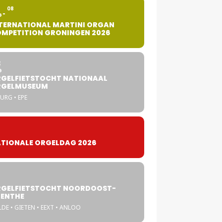
2
08
G
TERNATIONAL MARTINI ORGAN
MPETITION GRONINGEN 2026
8
G
GELFIETSTOCHT NATIONAAL
RGELMUSEUM
URG • EPE
TIONALE ORGELDAG 2026
GELFIETSTOCHT NOORDOOST-
ENTHE
DE • GIETEN • EEXT • ANLOO