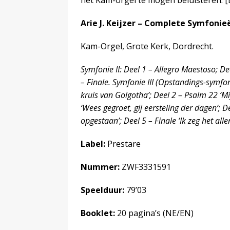
het Kam-orgel te mogen beluisteren
Arie J. Keijzer – Complete Symfonieën 
Kam-Orgel, Grote Kerk, Dordrecht.
Symfonie II: Deel 1 – Allegro Maestoso; De
– Finale. Symfonie III (Opstandings-symfoni
kruis van Golgotha’; Deel 2 – Psalm 22 ‘Mi
‘Wees gegroet, gij eersteling der dagen’; Dee
opgestaan’; Deel 5 – Finale ‘Ik zeg het allen
Label:
Prestare
Nummer:
ZWF3331591
Speelduur:
79’03
Booklet:
20 pagina’s (NE/EN)