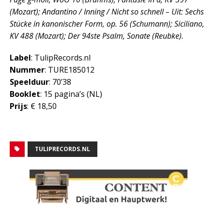
(Mozart); Andantino / Inning / Nicht so schnell – Uit: Sechs
Stücke in kanonischer Form, op. 56 (Schumann); Siciliano,
KV 488 (Mozart); Der 94ste Psalm, Sonate (Reubke).
Label
: TulipRecords.nl
Nummer
: TURE185012
Speelduur
: 70’38
Booklet
: 15 pagina’s (NL)
Prijs
: € 18,50
TULIPRECORDS.NL