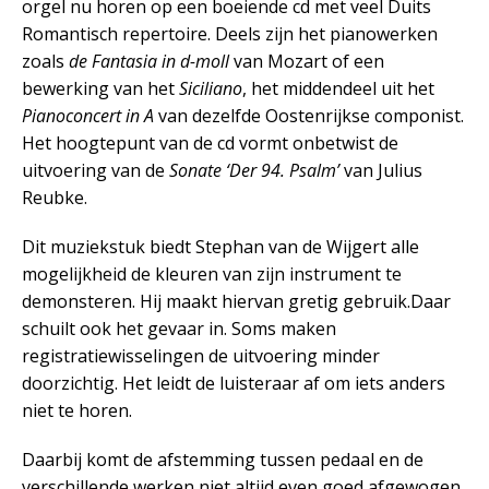
orgel nu horen op een boeiende cd met veel Duits
Romantisch repertoire. Deels zijn het pianowerken
zoals
de Fantasia in d-moll
van Mozart of een
bewerking van het
Siciliano
, het middendeel uit het
Pianoconcert in A
van dezelfde Oostenrijkse componist.
Het hoogtepunt van de cd vormt onbetwist de
uitvoering van de
Sonate ‘Der 94. Psalm’
van Julius
Reubke.
Dit muziekstuk biedt Stephan van de Wijgert alle
mogelijkheid de kleuren van zijn instrument te
demonsteren. Hij maakt hiervan gretig gebruik.Daar
schuilt ook het gevaar in. Soms maken
registratiewisselingen de uitvoering minder
doorzichtig. Het leidt de luisteraar af om iets anders
niet te horen.
Daarbij komt de afstemming tussen pedaal en de
verschillende werken niet altijd even goed afgewogen