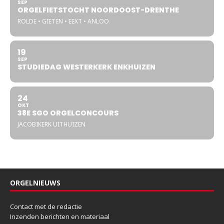
SEP
ORGELFIETSTOCHT NOORDOOST-DRENTHE
ROLDE • GIETEN • EEXT • ANLOO
19
SEP
STUDIEDAG WESTERKERK ENKHUIZEN
24
OKT
38E SGO ORGELCONCOURS
JACOBIKERK UITHUIZEN
ORGELNIEUWS
Contact met de redactie
Inzenden berichten en materiaal